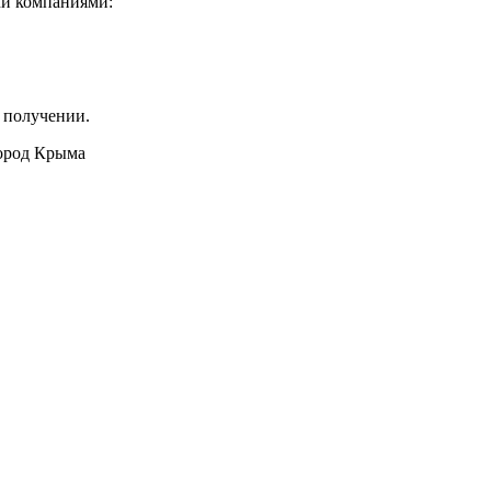
ми компаниями:
 получении.
город Крыма