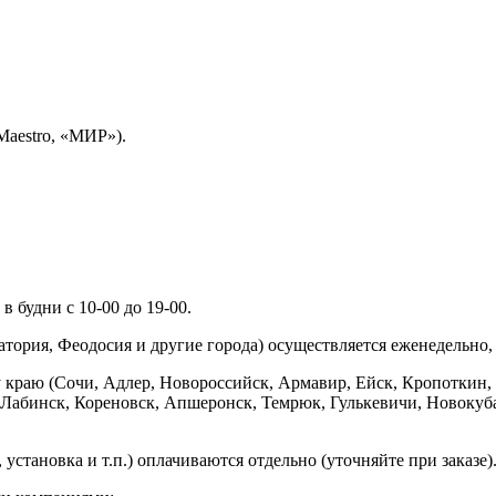
Maestro, «МИР»).
 будни с 10-00 до 19-00.
ория, Феодосия и другие города) осуществляется еженедельно, д
у краю (Сочи, Адлер, Новороссийск, Армавир, Ейск, Кропоткин,
ь-Лабинск, Кореновск, Апшеронск, Темрюк, Гулькевичи, Новоку
установка и т.п.) оплачиваются отдельно (уточняйте при заказе)