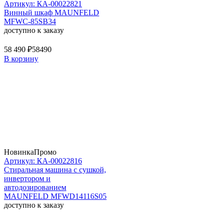
Артикул: КА-00022821
Винный шкаф MAUNFELD
MFWC-85SB34
доступно к заказу
58 490 ₽
58490
В корзину
Новинка
Промо
Артикул: КА-00022816
Стиральная машина c сушкой,
инвертором и
автодозированием
MAUNFELD MFWD14116S05
доступно к заказу