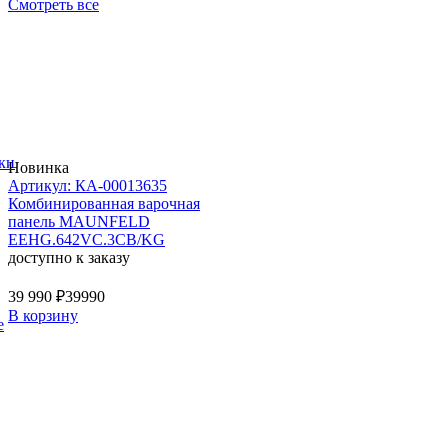
Смотреть все
ки
Новинка
Артикул: КА-00013635
Комбинированная варочная
панель MAUNFELD
EEHG.642VC.3CB/KG
доступно к заказу
39 990 ₽
39990
В корзину
е