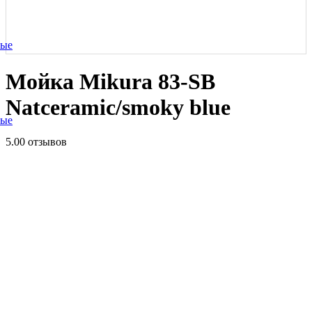
ные
Мойка Mikura 83-SB
Natceramic/smoky blue
ные
5.0
0 отзывов