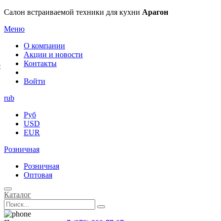
×
Салон встраиваемой техники для кухни
Арагон
Меню
О компании
Акции и новости
Контакты
е
Войти
rub
Руб
USD
EUR
Розничная
Розничная
Оптовая
Каталог