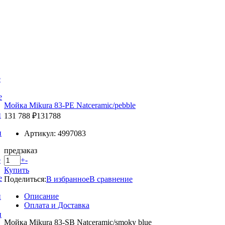
е
е
Мойка Mikura 83-PE Natceramic/pebble
и
131 788 ₽
131788
и
Артикул: 4997083
предзаказ
+
-
е
Купить
е
Поделиться:
В избранное
В сравнение
Описание
и
Оплата и Доставка
и
Мойка Mikura 83-SB Natceramic/smoky blue