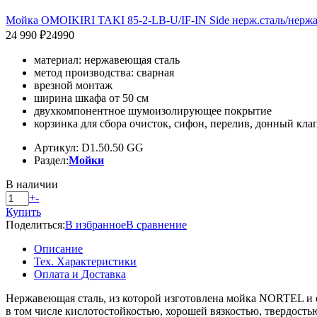
Мойка OMOIKIRI TAKI 85-2-LB-U/IF-IN Side нерж.сталь/нерж
24 990 ₽
24990
материал: нержавеющая сталь
метод производства: сварная
врезной монтаж
ширина шкафа от 50 см
двухкомпонентное шумоизолирующее покрытие
корзинка для сбора очисток, сифон, перелив, донный кла
Артикул: D1.50.50 GG
Раздел:
Мойки
В наличии
+
-
Купить
Поделиться:
В избранное
В сравнение
Описание
Тех. Характеристики
Оплата и Доставка
Нержавеющая сталь, из которой изготовлена мойка NORTEL и е
в том числе кислотостойкостью, хорошей вязкостью, твердость