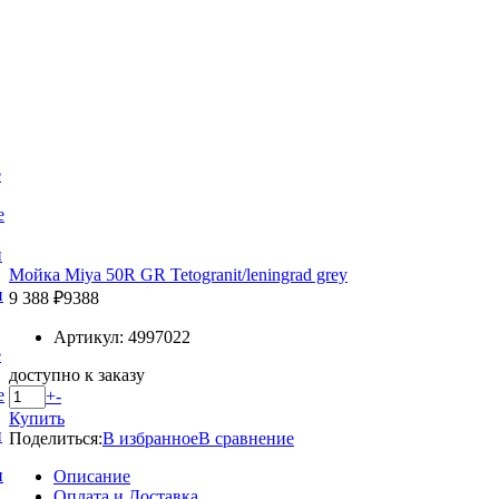
е
е
и
Мойка Miya 50R GR Tetogranit/leningrad grey
и
9 388 ₽
9388
Артикул: 4997022
е
доступно к заказу
е
+
-
Купить
и
Поделиться:
В избранное
В сравнение
и
Описание
Оплата и Доставка