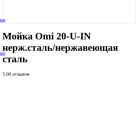
ные
Мойка Omi 20-U-IN
нерж.сталь/нержавеющая
ные
сталь
5.0
0 отзывов