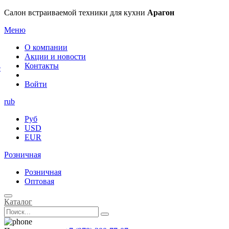
×
Салон встраиваемой техники для кухни
Арагон
Меню
О компании
Акции и новости
Контакты
е
Войти
rub
Руб
USD
EUR
Розничная
Розничная
Оптовая
Каталог