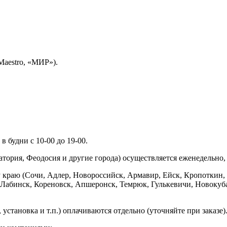
Maestro, «МИР»).
 будни с 10-00 до 19-00.
ория, Феодосия и другие города) осуществляется еженедельно, д
у краю (Сочи, Адлер, Новороссийск, Армавир, Ейск, Кропоткин,
ь-Лабинск, Кореновск, Апшеронск, Темрюк, Гулькевичи, Новоку
установка и т.п.) оплачиваются отдельно (уточняйте при заказе)