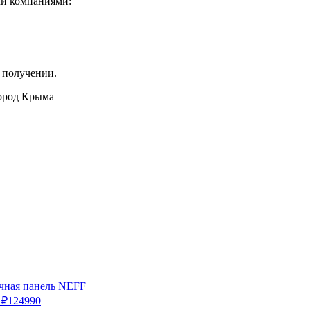
ми компаниями:
 получении.
город Крыма
чная панель NEFF
 ₽
124990