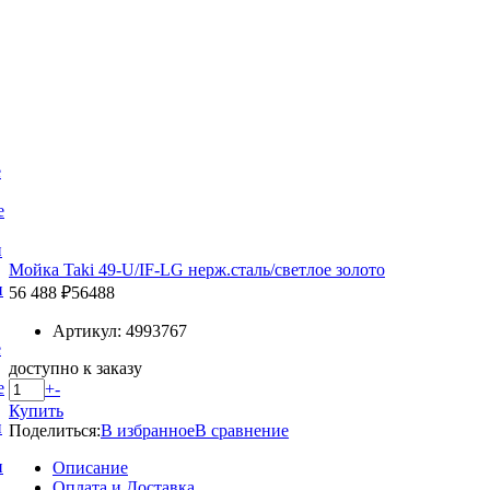
е
е
и
Мойка Taki 49-U/IF-LG нерж.сталь/светлое золото
и
56 488 ₽
56488
Артикул: 4993767
е
доступно к заказу
е
+
-
Купить
и
Поделиться:
В избранное
В сравнение
и
Описание
Оплата и Доставка