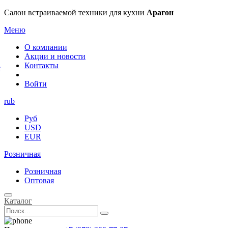
×
Салон встраиваемой техники для кухни
Арагон
Меню
О компании
Акции и новости
Контакты
е
Войти
rub
Руб
USD
EUR
Розничная
Розничная
Оптовая
Каталог