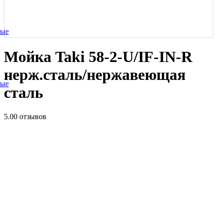
ные
Мойка Taki 58-2-U/IF-IN-R
нерж.сталь/нержавеющая
ные
сталь
5.0
0 отзывов