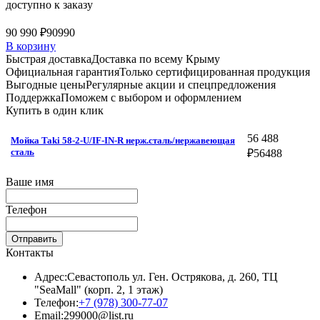
доступно к заказу
90 990 ₽
90990
В корзину
Быстрая доставка
Доставка по всему Крыму
Официальная гарантия
Только сертифицированная продукция
Выгодные цены
Регулярные акции и спецпредложения
Поддержка
Поможем с выбором и оформлением
Купить в один клик
56 488
Мойка Taki 58-2-U/IF-IN-R нерж.сталь/нержавеющая
сталь
₽
56488
Ваше имя
Телефон
Отправить
Контакты
Адрес:
Севастополь ул. Ген. Острякова, д. 260, ТЦ
"SeaMall" (корп. 2, 1 этаж)
Телефон:
+7 (978) 300-77-07
Email:
299000@list.ru