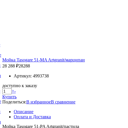
е
е
Мойка Tasogare 51-MA Artgranit/марципан
и
28 288 ₽
28288
и
Артикул: 4993738
доступно к заказу
+
-
е
Купить
е
Поделиться:
В избранное
В сравнение
Описание
и
Оплата и Доставка
и
Мойка Tasogare 51-PA Artgranit/пастила