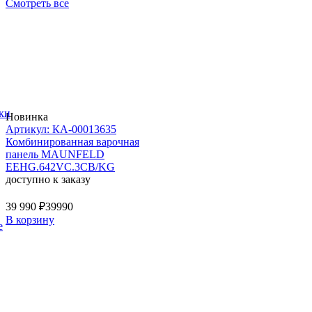
Смотреть все
ки
Новинка
Артикул: КА-00013635
Комбинированная варочная
панель MAUNFELD
EEHG.642VC.3CB/KG
доступно к заказу
39 990 ₽
39990
В корзину
е