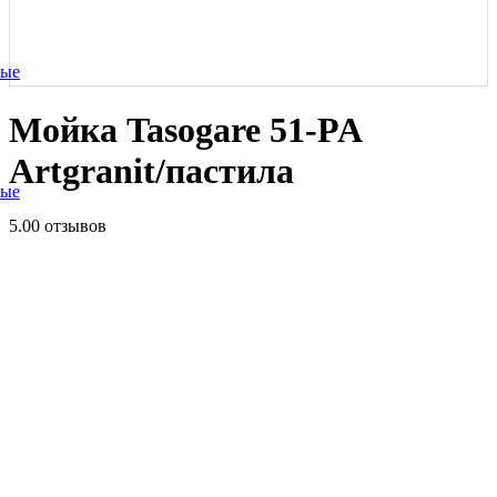
ные
Мойка Tasogare 51-PA
Artgranit/пастила
ные
5.0
0 отзывов