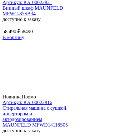
Артикул: КА-00022821
Винный шкаф MAUNFELD
MFWC-85SB34
доступно к заказу
58 490 ₽
58490
В корзину
Новинка
Промо
Артикул: КА-00022816
Стиральная машина c сушкой,
инвертором и
автодозированием
MAUNFELD MFWD14116S05
доступно к заказу