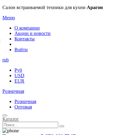
×
Салон встраиваемой техники для кухни
Арагон
Меню
О компании
Акции и новости
Контакты
е
Войти
rub
Руб
USD
EUR
Розничная
Розничная
Оптовая
Каталог