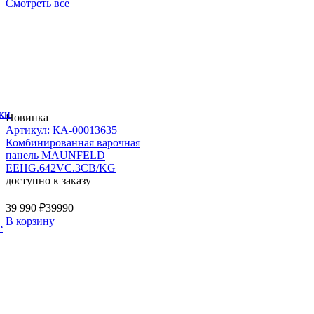
Смотреть все
ки
Новинка
Артикул: КА-00013635
Комбинированная варочная
панель MAUNFELD
EEHG.642VC.3CB/KG
доступно к заказу
39 990 ₽
39990
В корзину
е