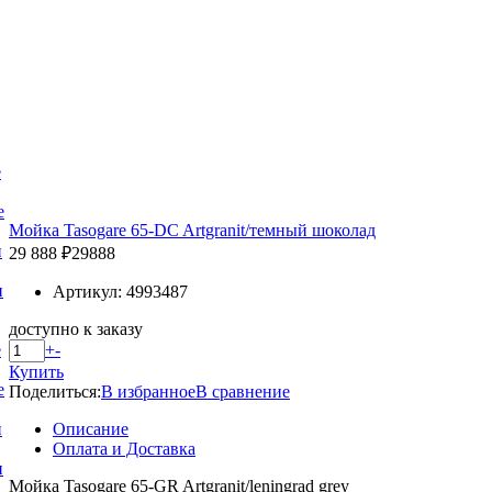
е
е
Мойка Tasogare 65-DC Artgranit/темный шоколад
и
29 888 ₽
29888
и
Артикул: 4993487
доступно к заказу
+
-
е
Купить
е
Поделиться:
В избранное
В сравнение
Описание
и
Оплата и Доставка
и
Мойка Tasogare 65-GR Artgranit/leningrad grey