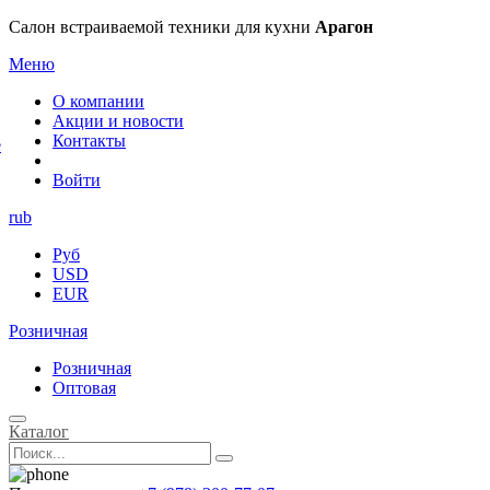
×
Салон встраиваемой техники для кухни
Арагон
Меню
О компании
Акции и новости
Контакты
е
Войти
rub
Руб
USD
EUR
Розничная
Розничная
Оптовая
Каталог