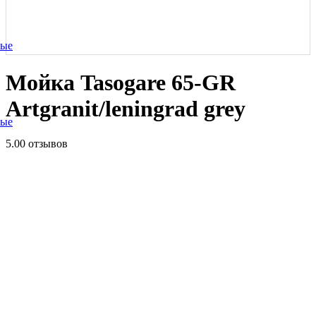
ные
Мойка Tasogare 65-GR
Artgranit/leningrad grey
ные
5.0
0 отзывов