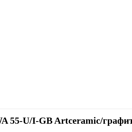
5-U/I-GB Artceramic/графи