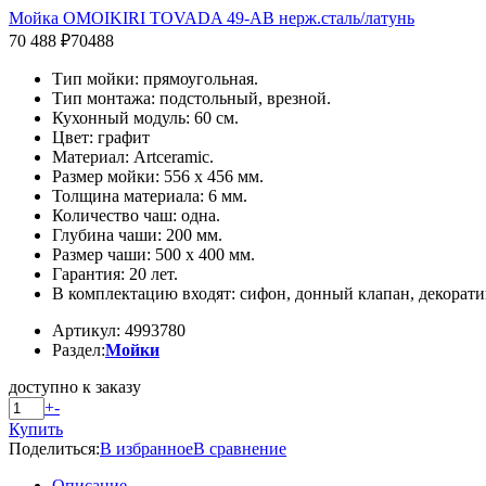
Мойка OMOIKIRI TOVADA 49-AB нерж.сталь/латунь
70 488 ₽
70488
Тип мойки: прямоугольная.
Тип монтажа: подстольный, врезной.
Кухонный модуль: 60 см.
Цвет: графит
Материал: Artceramic.
Размер мойки: 556 x 456 мм.
Толщина материала: 6 мм.
Количество чаш: одна.
Глубина чаши: 200 мм.
Размер чаши: 500 x 400 мм.
Гарантия: 20 лет.
В комплектацию входят: сифон, донный клапан, декорати
Артикул: 4993780
Раздел:
Мойки
доступно к заказу
+
-
Купить
Поделиться:
В избранное
В сравнение
Описание