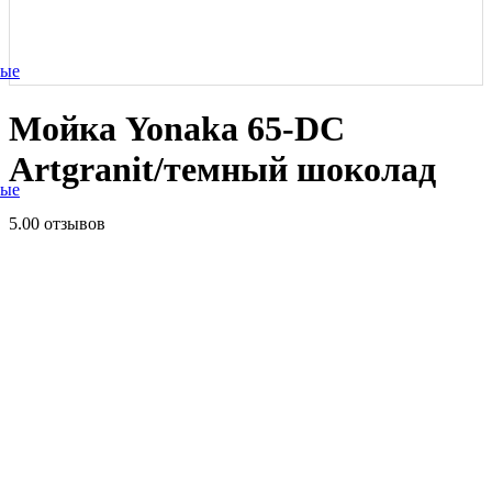
ные
Мойка Yonaka 65-DC
Artgranit/темный шоколад
ные
5.0
0 отзывов