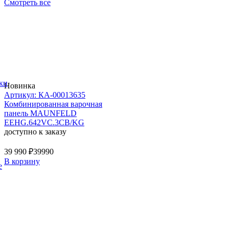
Смотреть все
ки
Новинка
Артикул: КА-00013635
Комбинированная варочная
панель MAUNFELD
EEHG.642VC.3CB/KG
доступно к заказу
39 990 ₽
39990
В корзину
е