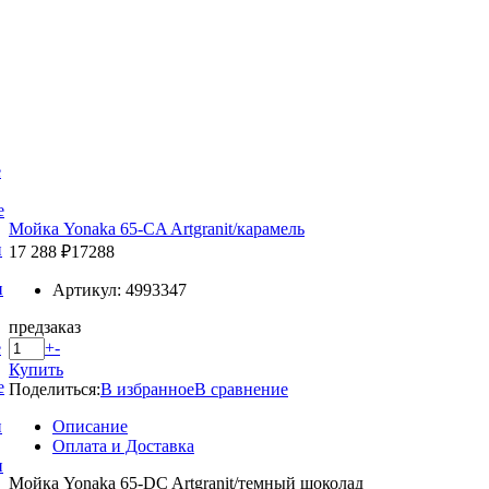
е
е
Мойка Yonaka 65-CA Artgranit/карамель
и
17 288 ₽
17288
и
Артикул: 4993347
предзаказ
+
-
е
Купить
е
Поделиться:
В избранное
В сравнение
Описание
и
Оплата и Доставка
и
Мойка Yonaka 65-DC Artgranit/темный шоколад