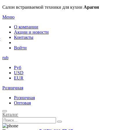
×
Салон встраиваемой техники для кухни
Арагон
Меню
О компании
Акции и новости
Контакты
е
Войти
rub
Руб
USD
EUR
Розничная
Розничная
Оптовая
Каталог