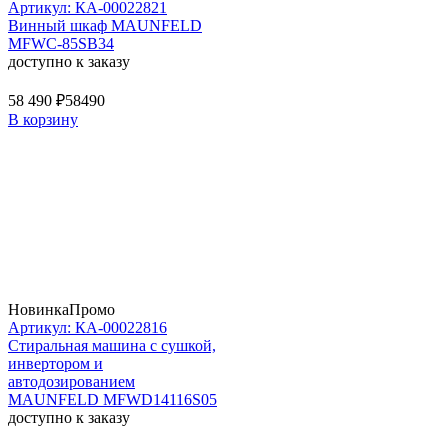
Артикул: КА-00022821
Винный шкаф MAUNFELD
MFWC-85SB34
доступно к заказу
58 490 ₽
58490
В корзину
Новинка
Промо
Артикул: КА-00022816
Стиральная машина c сушкой,
инвертором и
автодозированием
MAUNFELD MFWD14116S05
доступно к заказу