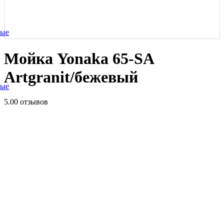
ные
Мойка Yonaka 65-SA
Artgranit/бежевый
ные
5.0
0 отзывов