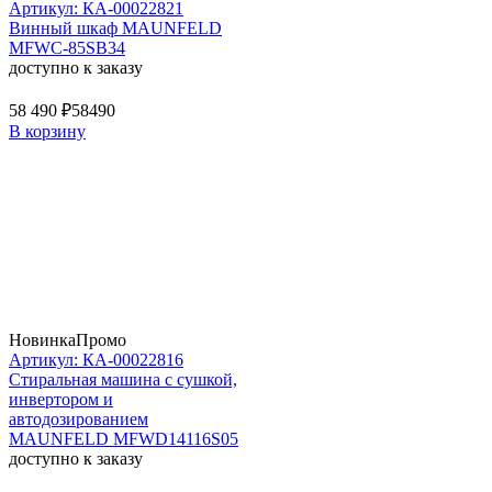
Артикул: КА-00022821
Винный шкаф MAUNFELD
MFWC-85SB34
доступно к заказу
58 490 ₽
58490
В корзину
Новинка
Промо
Артикул: КА-00022816
Стиральная машина c сушкой,
инвертором и
автодозированием
MAUNFELD MFWD14116S05
доступно к заказу