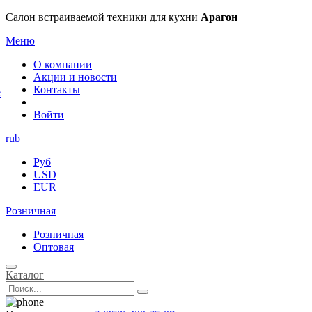
×
Салон встраиваемой техники для кухни
Арагон
Меню
О компании
Акции и новости
Контакты
е
Войти
rub
Руб
USD
EUR
Розничная
Розничная
Оптовая
Каталог