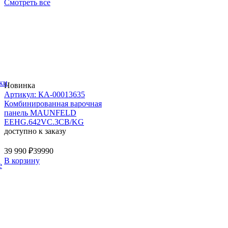
Смотреть все
ки
Новинка
Артикул: КА-00013635
Комбинированная варочная
панель MAUNFELD
EEHG.642VC.3CB/KG
доступно к заказу
39 990 ₽
39990
В корзину
е