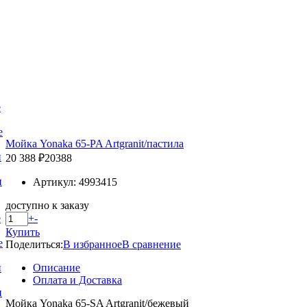
е
е
Мойка Yonaka 65-PA Artgranit/пастила
и
20 388 ₽
20388
и
Артикул: 4993415
доступно к заказу
+
-
е
Купить
е
Поделиться:
В избранное
В сравнение
Описание
и
Оплата и Доставка
и
Мойка Yonaka 65-SA Artgranit/бежевый