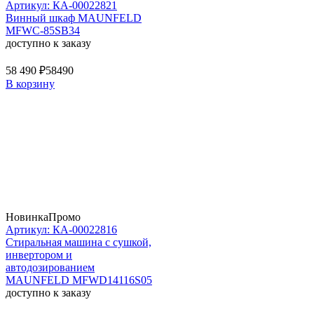
Артикул: КА-00022821
Винный шкаф MAUNFELD
MFWC-85SB34
доступно к заказу
58 490 ₽
58490
В корзину
Новинка
Промо
Артикул: КА-00022816
Стиральная машина c сушкой,
инвертором и
автодозированием
MAUNFELD MFWD14116S05
доступно к заказу