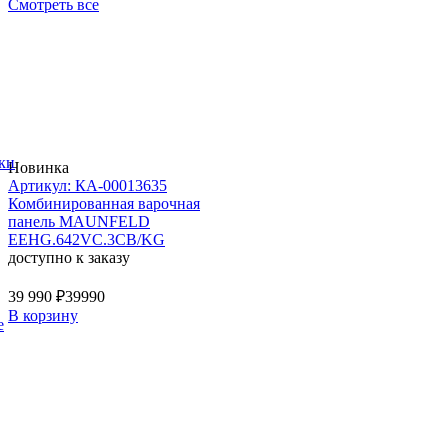
Смотреть все
ки
Новинка
Артикул: КА-00013635
Комбинированная варочная
панель MAUNFELD
EEHG.642VC.3CB/KG
доступно к заказу
39 990 ₽
39990
В корзину
е