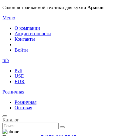
×
Салон встраиваемой техники для кухни
Арагон
Меню
О компании
Акции и новости
Контакты
е
Войти
rub
Руб
USD
EUR
Розничная
Розничная
Оптовая
Каталог