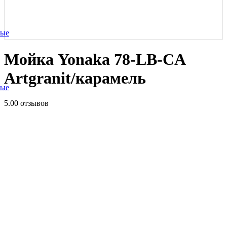
ные
Мойка Yonaka 78-LB-CA
Artgranit/карамель
ные
5.0
0 отзывов