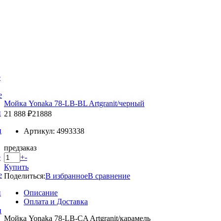
е
е
Мойка Yonaka 78-LB-BL Artgranit/черный
и
21 888 ₽
21888
и
Артикул: 4993338
предзаказ
+
-
е
Купить
е
Поделиться:
В избранное
В сравнение
Описание
и
Оплата и Доставка
и
Мойка Yonaka 78-LB-CA Artgranit/карамель