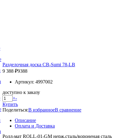
е
е
Разделочная доска CB-Sumi 78-LB
и
9 388 ₽
9388
и
Артикул: 4997002
доступно к заказу
+
-
е
Купить
е
Поделиться:
В избранное
В сравнение
Описание
и
Оплата и Доставка
и
Ролл-мат ROLL-01-GM нерж.сталь/вороненая сталь