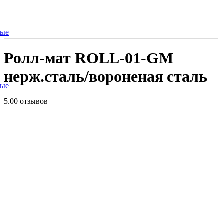
ные
Ролл-мат ROLL-01-GM
нерж.сталь/вороненая сталь
ные
5.0
0 отзывов