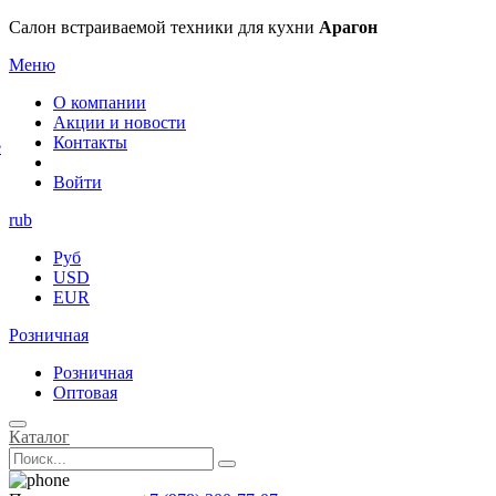
×
Салон встраиваемой техники для кухни
Арагон
Меню
О компании
Акции и новости
Контакты
е
Войти
rub
Руб
USD
EUR
Розничная
Розничная
Оптовая
Каталог