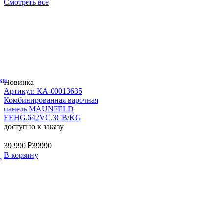
Смотреть все
ки
Новинка
Артикул: КА-00013635
Комбинированная варочная
панель MAUNFELD
EEHG.642VC.3CB/KG
доступно к заказу
39 990 ₽
39990
В корзину
е