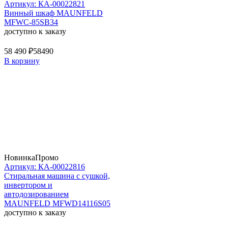
Артикул: КА-00022821
Винный шкаф MAUNFELD
MFWC-85SB34
доступно к заказу
58 490 ₽
58490
В корзину
Новинка
Промо
Артикул: КА-00022816
Стиральная машина c сушкой,
инвертором и
автодозированием
MAUNFELD MFWD14116S05
доступно к заказу