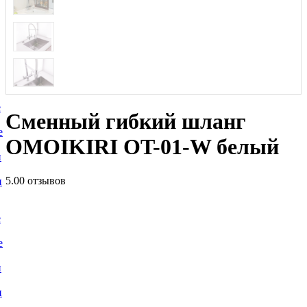
е
Сменный гибкий шланг
е
OMOIKIRI OT-01-W белый
и
5.0
0 отзывов
и
е
е
и
и