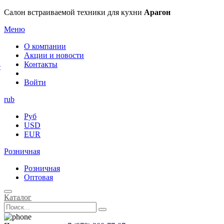
×
Салон встраиваемой техники для кухни
Арагон
Меню
О компании
Акции и новости
Контакты
е
Войти
rub
Руб
USD
EUR
Розничная
Розничная
Оптовая
Каталог