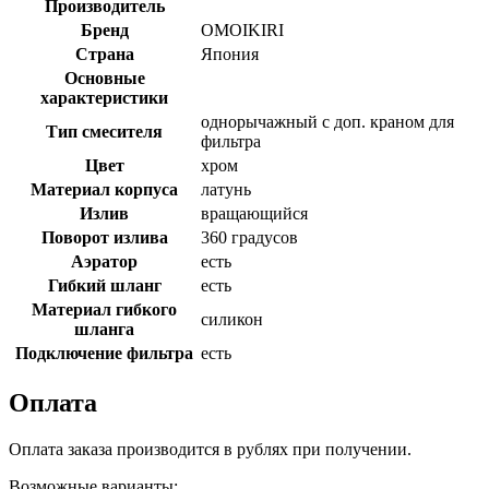
Производитель
Бренд
OMOIKIRI
Страна
Япония
Основные
характеристики
однорычажный с доп. краном для
Тип смесителя
фильтра
Цвет
хром
Материал корпуса
латунь
Излив
вращающийся
Поворот излива
360 градусов
Аэратор
есть
Гибкий шланг
есть
Материал гибкого
силикон
шланга
Подключение фильтра
есть
Оплата
Оплата заказа производится в рублях при получении.
Возможные варианты: