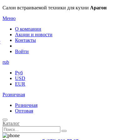
×
Салон встраиваемой техники для кухни
Арагон
Меню
О компании
Акции и новости
Контакты
е
Войти
rub
Руб
USD
EUR
Розничная
Розничная
Оптовая
Каталог