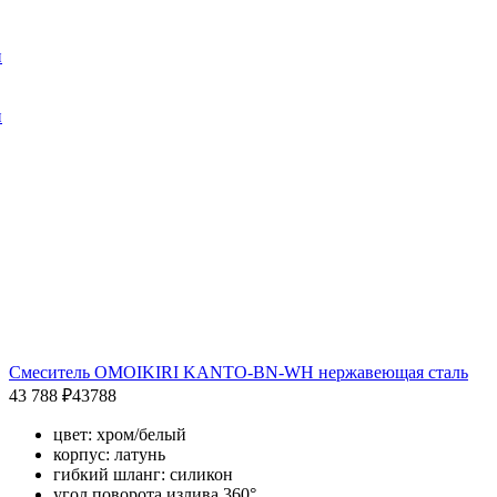
и
и
Смеситель OMOIKIRI KANTO-BN-WH нержавеющая сталь
43 788 ₽
43788
цвет: хром/белый
корпус: латунь
гибкий шланг: силикон
угол поворота излива 360°