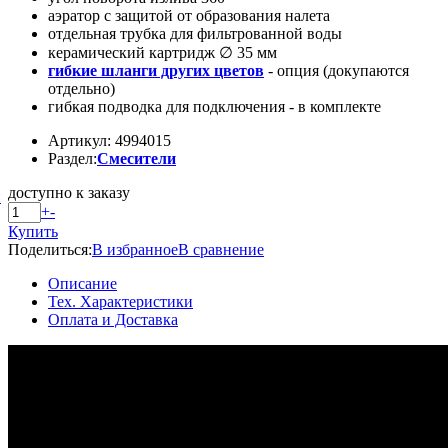
аэратор с защитой от образования налета
отдельная трубка для фильтрованной воды
керамический картридж ∅ 35 мм
гибкие шланги других цветов
- опция (докупаются
отдельно)
гибкая подводка для подключения - в комплекте
Артикул: 4994015
Раздел:
Смесители
доступно к заказу
й
+
-
Купить
Поделиться:
В избранное
В сравнение
Описание
Тех. Характеристики
Оплата и Доставка