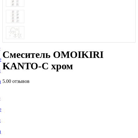
е
Смеситель OMOIKIRI
е
KANTO-C хром
и
5.0
0 отзывов
и
е
е
и
и