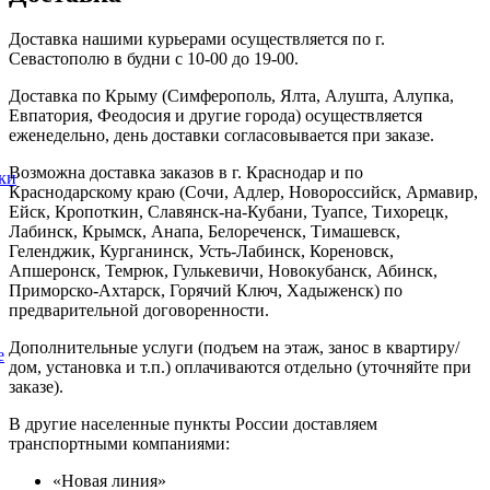
Доставка нашими курьерами осуществляется по г.
Севастополю в будни с 10-00 до 19-00.
Доставка по Крыму (Симферополь, Ялта, Алушта, Алупка,
Евпатория, Феодосия и другие города) осуществляется
еженедельно, день доставки согласовывается при заказе.
Возможна доставка заказов в г. Краснодар и по
ки
Краснодарскому краю (Сочи, Адлер, Новороссийск, Армавир,
Ейск, Кропоткин, Славянск-на-Кубани, Туапсе, Тихорецк,
Лабинск, Крымск, Анапа, Белореченск, Тимашевск,
Геленджик, Курганинск, Усть-Лабинск, Кореновск,
Апшеронск, Темрюк, Гулькевичи, Новокубанск, Абинск,
Приморско-Ахтарск, Горячий Ключ, Хадыженск) по
предварительной договоренности.
Дополнительные услуги (подъем на этаж, занос в квартиру/
е
дом, установка и т.п.) оплачиваются отдельно (уточняйте при
заказе).
В другие населенные пункты России доставляем
транспортными компаниями:
«Новая линия»