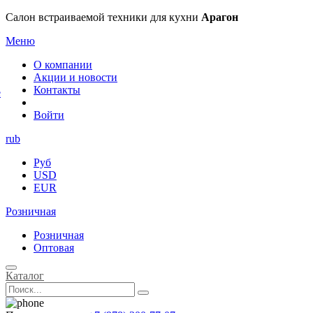
×
Салон встраиваемой техники для кухни
Арагон
Меню
О компании
Акции и новости
Контакты
е
Войти
rub
Руб
USD
EUR
Розничная
Розничная
Оптовая
Каталог