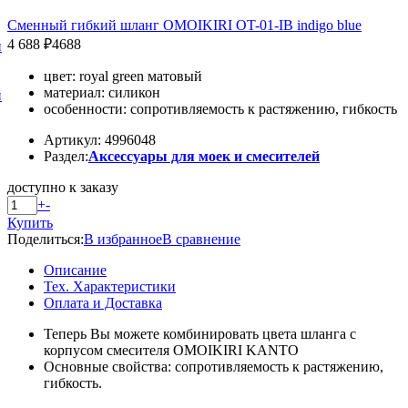
Сменный гибкий шланг OMOIKIRI OT-01-IB indigo blue
4 688 ₽
4688
и
цвет: royal green матовый
материал: силикон
и
особенности: сопротивляемость к растяжению, гибкость
Артикул: 4996048
Раздел:
Аксессуары для моек и смесителей
доступно к заказу
+
-
Купить
Поделиться:
В избранное
В сравнение
Описание
Тех. Характеристики
Оплата и Доставка
Теперь Вы можете комбинировать цвета шланга с
корпусом смесителя OMOIKIRI KANTO
Основные свойства: сопротивляемость к растяжению,
гибкость.