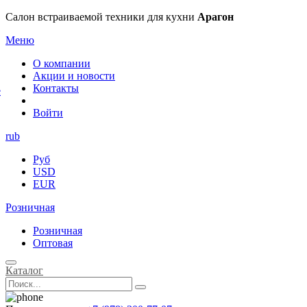
×
Салон встраиваемой техники для кухни
Арагон
Меню
О компании
Акции и новости
Контакты
е
Войти
rub
Руб
USD
EUR
Розничная
Розничная
Оптовая
Каталог