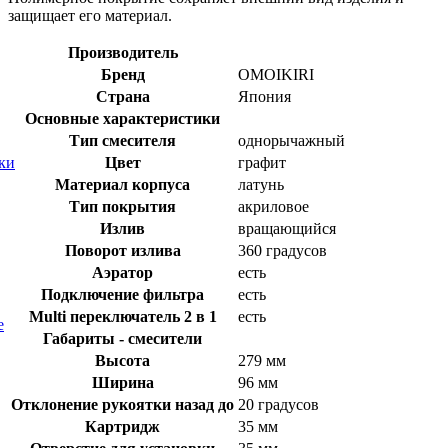
защищает его материал.
Производитель
Бренд
OMOIKIRI
Страна
Япония
Основные характеристики
Тип смесителя
однорычажный
Цвет
графит
ки
Материал корпуса
латунь
Тип покрытия
акриловое
Излив
вращающийся
Поворот излива
360 градусов
Аэратор
есть
Подключение фильтра
есть
Multi переключатель 2 в 1
есть
е
Габариты - смесители
Высота
279 мм
Ширина
96 мм
Отклонение рукоятки назад до
20 градусов
Картридж
35 мм