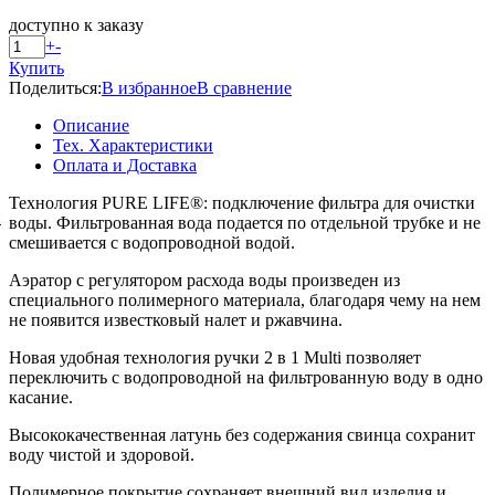
доступно к заказу
+
-
Купить
Поделиться:
В избранное
В сравнение
Описание
Тех. Характеристики
Оплата и Доставка
Технология PURE LIFE®: подключение фильтра для очистки
й
воды. Фильтрованная вода подается по отдельной трубке и не
смешивается с водопроводной водой.
Аэратор с регулятором расхода воды произведен из
специального полимерного материала, благодаря чему на нем
не появится известковый налет и ржавчина.
Новая удобная технология ручки 2 в 1 Multi позволяет
переключить с водопроводной на фильтрованную воду в одно
касание.
Высококачественная латунь без содержания свинца сохранит
воду чистой и здоровой.
Полимерное покрытие сохраняет внешний вид изделия и