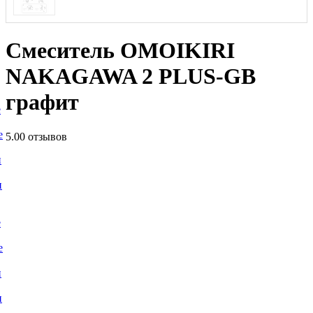
Смеситель OMOIKIRI
NAKAGAWA 2 PLUS-GB
графит
е
е
5.0
0 отзывов
и
и
е
е
и
и