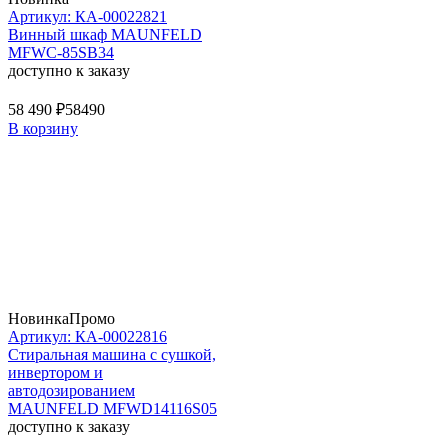
Артикул: КА-00022821
Винный шкаф MAUNFELD
MFWC-85SB34
доступно к заказу
58 490 ₽
58490
В корзину
Новинка
Промо
Артикул: КА-00022816
Стиральная машина c сушкой,
инвертором и
автодозированием
MAUNFELD MFWD14116S05
доступно к заказу