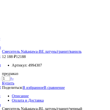
е
е
Смеситель Nakagawa-BE латунь/гранит/ваниль
и
12 188 ₽
12188
и
Артикул: 4994307
предзаказ
+
-
е
Купить
е
Поделиться:
В избранное
В сравнение
Описание
и
Оплата и Доставка
и
Смеситель Nakagawa-BL латунь/гранит/черный