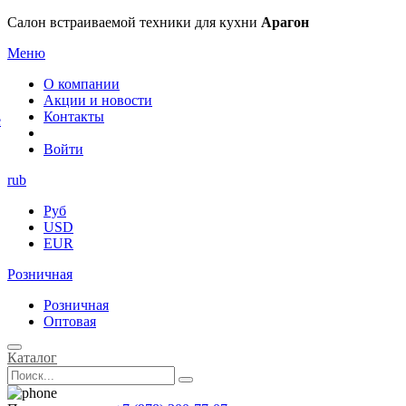
×
Салон встраиваемой техники для кухни
Арагон
Меню
О компании
Акции и новости
Контакты
е
Войти
rub
Руб
USD
EUR
Розничная
Розничная
Оптовая
Каталог