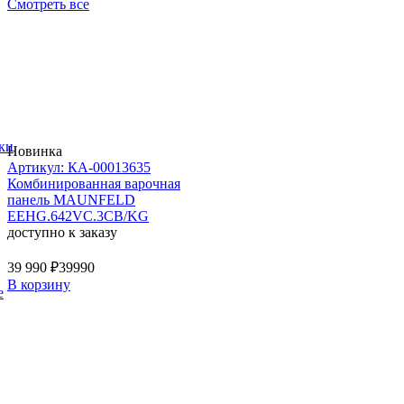
Смотреть все
ки
Новинка
Артикул: КА-00013635
Комбинированная варочная
панель MAUNFELD
EEHG.642VC.3CB/KG
доступно к заказу
39 990 ₽
39990
В корзину
е