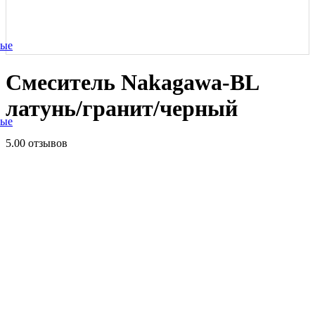
ные
Смеситель Nakagawa-BL
латунь/гранит/черный
ные
5.0
0 отзывов