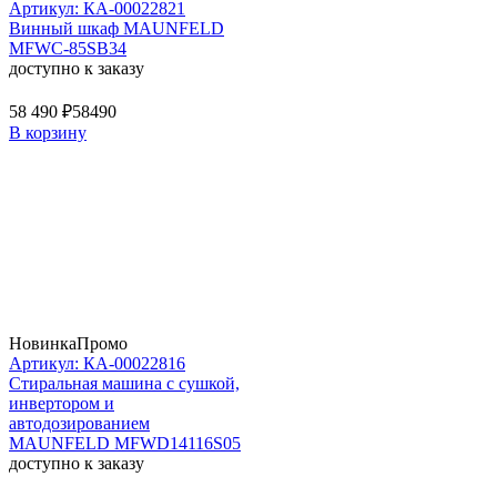
Артикул: КА-00022821
Винный шкаф MAUNFELD
MFWC-85SB34
доступно к заказу
58 490 ₽
58490
В корзину
Новинка
Промо
Артикул: КА-00022816
Стиральная машина c сушкой,
инвертором и
автодозированием
MAUNFELD MFWD14116S05
доступно к заказу