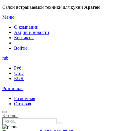
×
Салон встраиваемой техники для кухни
Арагон
Меню
О компании
Акции и новости
Контакты
е
Войти
rub
Руб
USD
EUR
Розничная
Розничная
Оптовая
Каталог