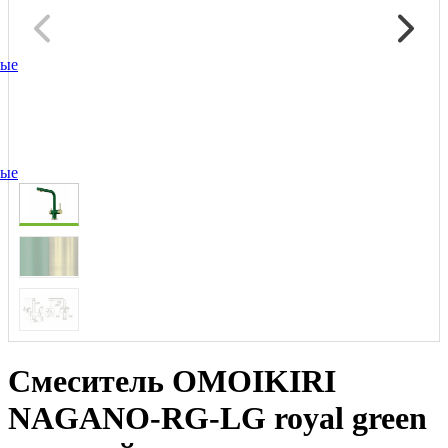
ные
ные
Смеситель OMOIKIRI
NAGANO-RG-LG royal green