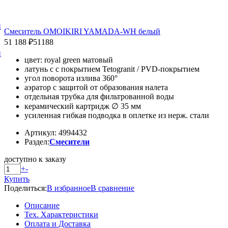
и
Смеситель OMOIKIRI YAMADA-WH белый
51 188 ₽
51188
и
цвет: royal green матовый
латунь с с покрытием Tetogranit / PVD-покрытием
угол поворота излива 360°
аэратор с защитой от образования налета
отдельная трубка для фильтрованной воды
керамический картридж ∅ 35 мм
усиленная гибкая подводка в оплетке из нерж. стали
Артикул: 4994432
Раздел:
Смесители
доступно к заказу
+
-
Купить
Поделиться:
В избранное
В сравнение
Описание
Тех. Характеристики
Оплата и Доставка