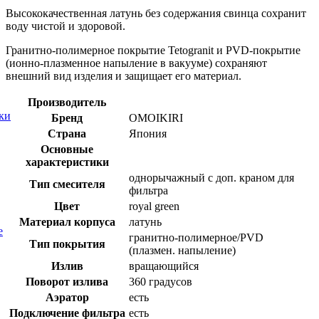
Высококачественная латунь без содержания свинца сохранит
воду чистой и здоровой.
Гранитно-полимерное покрытие Tetogranit и PVD-покрытие
(ионно-плазменное напыление в вакууме) сохраняют
внешний вид изделия и защищает его материал.
Производитель
ки
Бренд
OMOIKIRI
Страна
Япония
Основные
характеристики
однорычажный с доп. краном для
Тип смесителя
фильтра
Цвет
royal green
Материал корпуса
латунь
е
гранитно-полимерное/PVD
Тип покрытия
(плазмен. напыление)
Излив
вращающийся
Поворот излива
360 градусов
Аэратор
есть
Подключение фильтра
есть