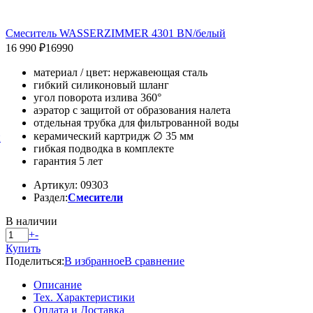
Смеситель WASSERZIMMER 4301 BN/белый
16 990 ₽
16990
материал / цвет: нержавеющая сталь
гибкий силиконовый шланг
угол поворота излива 360°
аэратор с защитой от образования налета
отдельная трубка для фильтрованной воды
керамический картридж ∅ 35 мм
й
гибкая подводка в комплекте
гарантия 5 лет
Артикул: 09303
Раздел:
Смесители
В наличии
+
-
Купить
Поделиться:
В избранное
В сравнение
Описание
Тех. Характеристики
Оплата и Доставка