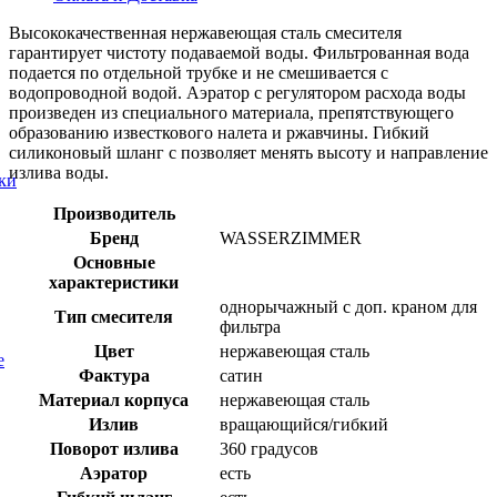
Высококачественная нержавеющая сталь смесителя
гарантирует чистоту подаваемой воды. Фильтрованная вода
подается по отдельной трубке и не смешивается с
водопроводной водой. Аэратор с регулятором расхода воды
произведен из специального материала, препятствующего
образованию известкового налета и ржавчины. Гибкий
силиконовый шланг с позволяет менять высоту и направление
излива воды.
ки
Производитель
Бренд
WASSERZIMMER
Основные
характеристики
однорычажный с доп. краном для
Тип смесителя
фильтра
Цвет
нержавеющая сталь
е
Фактура
сатин
Материал корпуса
нержавеющая сталь
Излив
вращающийся/гибкий
Поворот излива
360 градусов
Аэратор
есть