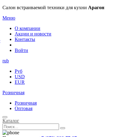
×
Салон встраиваемой техники для кухни
Арагон
Меню
О компании
Акции и новости
Контакты
е
Войти
rub
Руб
USD
EUR
Розничная
Розничная
Оптовая
Каталог