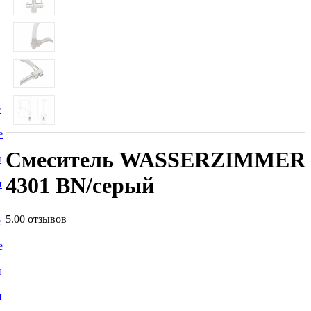
е
е
Смеситель WASSERZIMMER
и
4301 BN/серый
и
5.0
0 отзывов
е
е
и
и