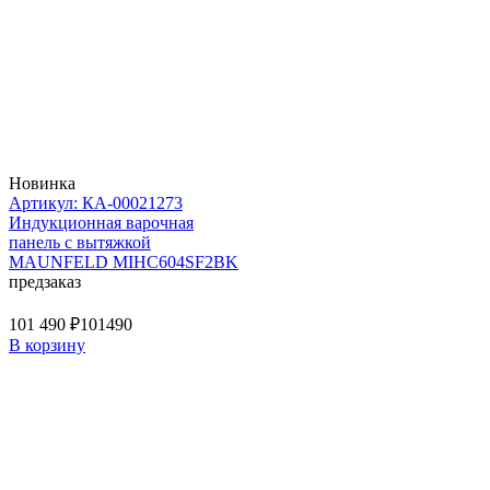
Новинка
Артикул: КА-00021273
Индукционная варочная
панель с вытяжкой
MAUNFELD MIHC604SF2BK
предзаказ
101 490 ₽
101490
В корзину