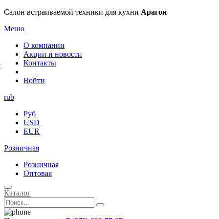
×
Салон встраиваемой техники для кухни
Арагон
Меню
О компании
Акции и новости
Контакты
е
Войти
rub
Руб
USD
EUR
Розничная
Розничная
Оптовая
Каталог