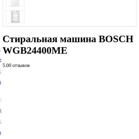
Стиральная машина BOSCH
WGB24400ME
е
е
5.0
0 отзывов
и
и
е
е
и
и