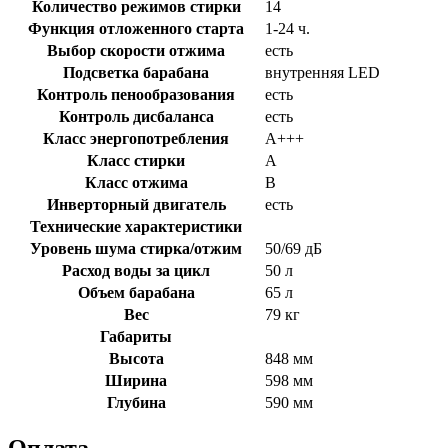
Количество режимов стирки
14
Функция отложенного старта
1-24 ч.
Выбор скорости отжима
есть
Подсветка барабана
внутренняя LED
Контроль пенообразования
есть
Контроль дисбаланса
есть
Класс энергопотребления
A+++
Класс стирки
A
Класс отжима
B
Инверторный двигатель
есть
Технические характеристики
Уровень шума стирка/отжим
50/69 дБ
Расход воды за цикл
50 л
Объем барабана
65 л
Вес
79 кг
Габариты
Высота
848 мм
Ширина
598 мм
Глубина
590 мм