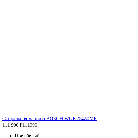
и
и
Стиральная машина BOSCH WGK264Z0ME
111 990 ₽
111990
Цвет белый