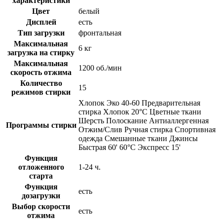
характеристики
Цвет
белый
Дисплей
есть
Тип загрузки
фронтальная
Максимальная
6 кг
загрузка на стирку
Максимальная
1200 об./мин
скорость отжима
Количество
15
режимов стирки
Хлопок Эко 40-60 Предварительная
стирка Хлопок 20°C Цветные ткани
Шерсть Полоскание Антиаллергенная
Программы стирки
Отжим/Слив Ручная стирка Спортивная
одежда Смешанные ткани Джинсы
Быстрая 60' 60°C Экспресс 15'
Функция
отложенного
1-24 ч.
старта
Функция
есть
дозагрузки
Выбор скорости
есть
отжима