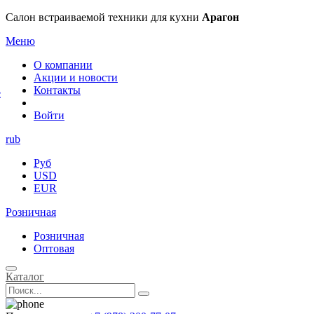
×
Салон встраиваемой техники для кухни
Арагон
Меню
О компании
Акции и новости
Контакты
е
Войти
rub
Руб
USD
EUR
Розничная
Розничная
Оптовая
Каталог