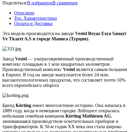
Поделиться:
В избранное
В сравнение
Описание
Тех. Характеристики
Оплата и Доставка
Эта модель производится на заводе
Vestel Beyaz Esya Sanayi
Ve Ticaret A.S в городе Маниса (Турция)
.
й
Завод
Vestel
— ультрасовременный производственный
комплекс площадью в 1 млн квадратных километров.
Производственный комплекс
Vestel
является самым большим
в Европе. В год на заводе выпускается более 24 млн.
высокотехнологичных продуктов, что составляет почти 10%
всего европейского оборота
Бренд
Körting
имеет многолетнюю историю. Она началась в
1889 году, когда в немецком городке Лейпциге открылась
небольшая семейная компания
Körting Mathiesen AG
,
занимавшаяся производством осветительных приборов и
трансформаторов. К 50-м годам ХХ века она стала широко
известна не только как поставщик индустриальных приборов,