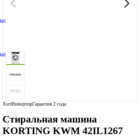
ные
ные
Хит
Инвертор
Гарантия 2 года
Стиральная машина
KORTING KWM 42IL1267