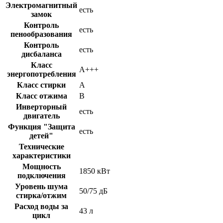
Электромагнитный
есть
замок
Контроль
есть
пенообразования
Контроль
есть
дисбаланса
Класс
A+++
энергопотребления
Класс стирки
A
Класс отжима
B
Инверторный
есть
двигатель
Функция "Защита
есть
детей"
Технические
характеристики
Мощность
1850 кВт
подключения
Уровень шума
50/75 дБ
стирка/отжим
Расход воды за
43 л
цикл