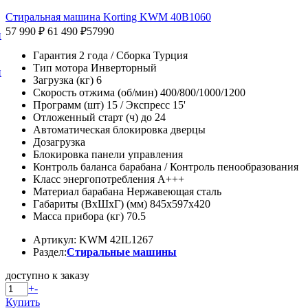
Стиральная машина Korting KWM 40B1060
57 990 ₽
61 490 ₽
57990
и
Гарантия 2 года / Сборка Турция
Тип мотора Инверторный
и
Загрузка (кг) 6
Скорость отжима (об/мин) 400/800/1000/1200
Программ (шт) 15 / Экспресс 15'
Отложенный старт (ч) до 24
Автоматическая блокировка дверцы
Дозагрузка
Блокировка панели управления
Контроль баланса барабана / Контроль пенообразования
Класс энергопотребления A+++
Материал барабана Нержавеющая сталь
Габариты (ВхШхГ) (мм) 845x597x420
Масса прибора (кг) 70.5
Артикул: KWM 42IL1267
Раздел:
Стиральные машины
доступно к заказу
+
-
Купить