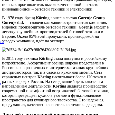
но и как производитель высококачественной – и часто
инновационной – бытовой техники и электроники.
В 1978 году, бренд
Körting
вошел в состав
Gorenje Group
.
Gorenje d.d.
— словенская машиностроительная компания,
мировой производитель бытовой техники.
Gorenje
входит в
десятку крупнейших производителей бытовой техники в
Европе. Около 95% всей продукции, производимой на
заводах компании, идёт на экспорт.
ки
В 2011 году техника
Körting
стала доступна и российскому
потребителю. Ассортимент бренда широко представлен в
России как в розничных и интернет-магазинах крупнейших
дистрибьюторов, так и в салонах кухонной мебели. Сеть
сервисных центров
Körting
насчитывает более 120 точек в
разных городах России. На сегодняшний день ключевым
е
направлением деятельности
Körting
является производство
современной и комфортной встраиваемой бытовой техники,
которая превращает кухню в уютное и функциональное
пространство для кулинарного творчества. Это надежная,
продуманная, качественная и стильная техника для дома.
Дисплей с индикацией продолжительности