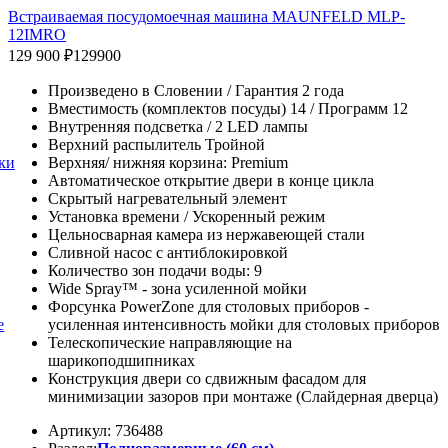
Встраиваемая посудомоечная машина MAUNFELD MLP-
12IMRO
129 900 ₽
129900
Произведено в Словении / Гарантия 2 года
Вместимость (комплектов посуды) 14 / Программ 12
Внутренняя подсветка / 2 LED лампы
Верхний распылитель Тройной
ки
Верхняя/ нижняя корзина: Premium
Автоматическое открытие двери в конце цикла
Скрытый нагревательный элемент
Установка времени / Ускоренный режим
Цельносварная камера из нержавеющей стали
Сливной насос с антиблокировкой
Количество зон подачи воды: 9
Wide Spray™ - зона усиленной мойки
Форсунка PowerZone для столовых приборов -
е
усиленная интенсивность мойки для столовых приборов
Телескопические направляющие на
шарикоподшипниках
Конструкция двери со сдвижным фасадом для
минимизации зазоров при монтаже (Слайдерная дверца)
Артикул: 736488