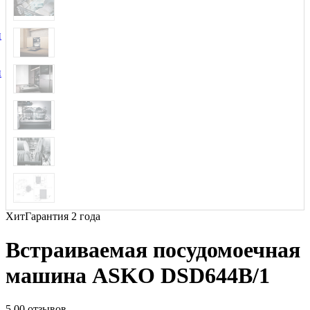
и
и
Хит
Гарантия 2 года
Встраиваемая посудомоечная
машина ASKO DSD644B/1
5.0
0 отзывов