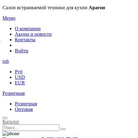
×
Салон встраиваемой техники для кухни
Арагон
Меню
О компании
Акции и новости
Контакты
е
Войти
rub
Руб
USD
EUR
Розничная
Розничная
Оптовая
Каталог