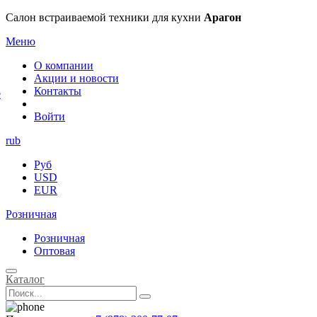
×
Салон встраиваемой техники для кухни
Арагон
Меню
О компании
Акции и новости
Контакты
е
Войти
rub
Руб
USD
EUR
Розничная
Розничная
Оптовая
Каталог