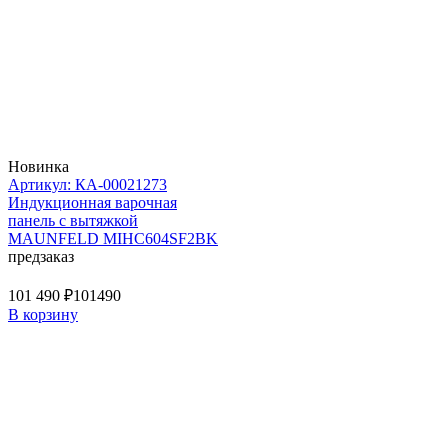
Новинка
Артикул: КА-00021273
Индукционная варочная
панель с вытяжкой
MAUNFELD MIHC604SF2BK
предзаказ
101 490 ₽
101490
В корзину