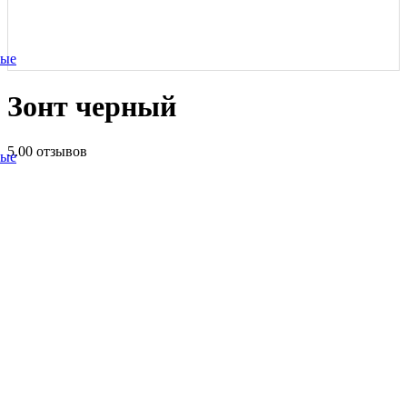
ные
Зонт черный
5.0
0 отзывов
ные