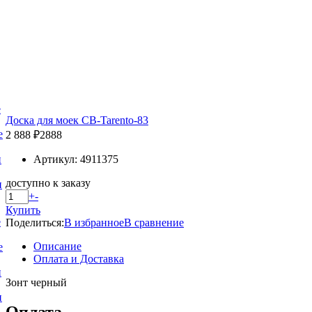
е
Доска для моек CB-Tarento-83
е
2 888 ₽
2888
Артикул: 4911375
и
доступно к заказу
и
+
-
Купить
е
Поделиться:
В избранное
В сравнение
Описание
е
Оплата и Доставка
и
Зонт черный
и
Оплата