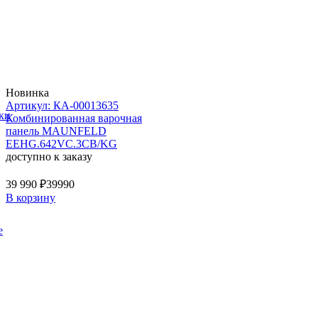
Новинка
Артикул: КА-00013635
ки
Комбинированная варочная
панель MAUNFELD
EEHG.642VC.3CB/KG
доступно к заказу
39 990 ₽
39990
В корзину
е