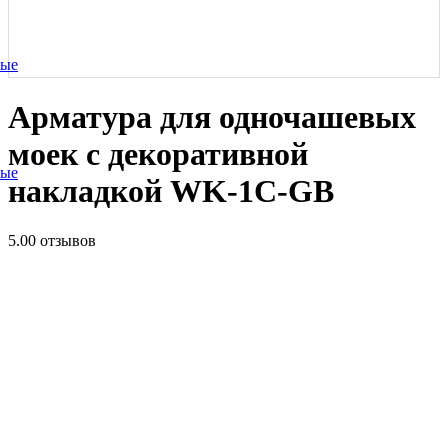
ные
Арматура для одночашевых
моек с декоративной
ные
накладкой WK-1C-GB
5.0
0 отзывов