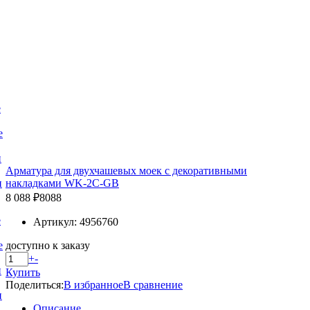
е
е
и
Арматура для двухчашевых моек с декоративными
накладками WK-2C-GB
и
8 088 ₽
8088
е
Артикул: 4956760
доступно к заказу
е
+
-
и
Купить
Поделиться:
В избранное
В сравнение
и
Описание