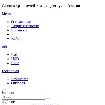
×
Салон встраиваемой техники для кухни
Арагон
Меню
О компании
Акции и новости
Контакты
е
Войти
rub
Руб
USD
EUR
Розничная
Розничная
Оптовая
Каталог