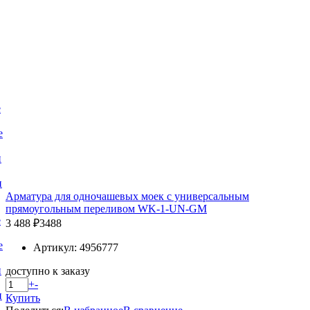
е
е
и
и
Арматура для одночашевых моек с универсальным
прямоугольным переливом WK-1-UN-GM
е
3 488 ₽
3488
е
Артикул: 4956777
и
доступно к заказу
+
-
и
Купить