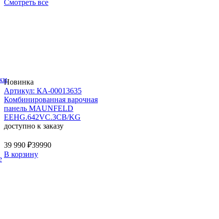
Смотреть все
ки
Новинка
Артикул: КА-00013635
Комбинированная варочная
панель MAUNFELD
EEHG.642VC.3CB/KG
доступно к заказу
39 990 ₽
39990
В корзину
е