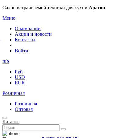
×
Салон встраиваемой техники для кухни
Арагон
Меню
О компании
Акции и новости
Контакты
е
Войти
rub
Руб
USD
EUR
Розничная
Розничная
Оптовая
Каталог