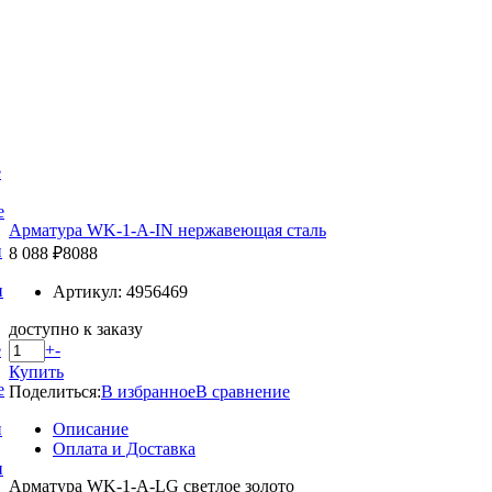
е
е
Арматура WK-1-A-IN нержавеющая сталь
и
8 088 ₽
8088
и
Артикул: 4956469
доступно к заказу
+
-
е
Купить
е
Поделиться:
В избранное
В сравнение
Описание
и
Оплата и Доставка
и
Арматура WK-1-A-LG светлое золото