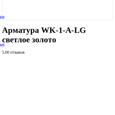
ные
Арматура WK-1-A-LG
светлое золото
ные
5.0
0 отзывов