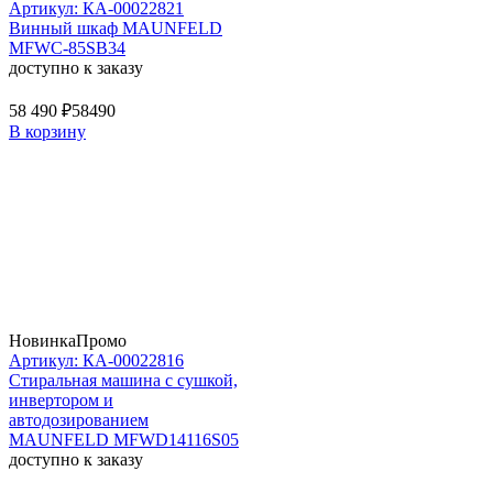
Артикул: КА-00022821
Винный шкаф MAUNFELD
MFWC-85SB34
доступно к заказу
58 490 ₽
58490
В корзину
Новинка
Промо
Артикул: КА-00022816
Стиральная машина c сушкой,
инвертором и
автодозированием
MAUNFELD MFWD14116S05
доступно к заказу