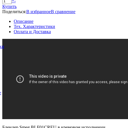
+
-
Купить
Поделиться:
В избранное
В сравнение
Описание
Тех. Характеристики
Оплата и Доставка
ки
е
Блендер Smeg BLF01CREU в кремовом исполнении