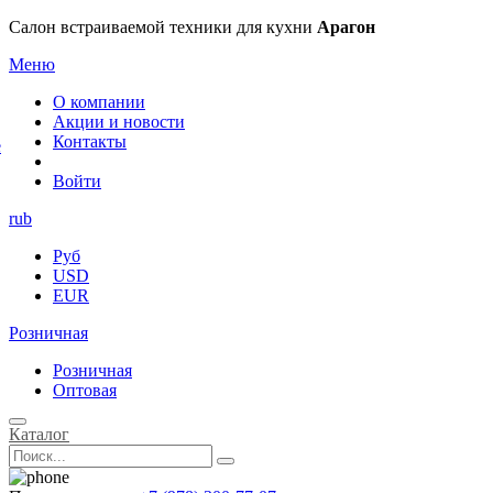
×
Салон встраиваемой техники для кухни
Арагон
Меню
О компании
Акции и новости
Контакты
е
Войти
rub
Руб
USD
EUR
Розничная
Розничная
Оптовая
Каталог