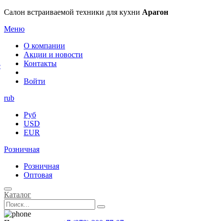
×
Салон встраиваемой техники для кухни
Арагон
Меню
О компании
Акции и новости
Контакты
е
Войти
rub
Руб
USD
EUR
Розничная
Розничная
Оптовая
Каталог