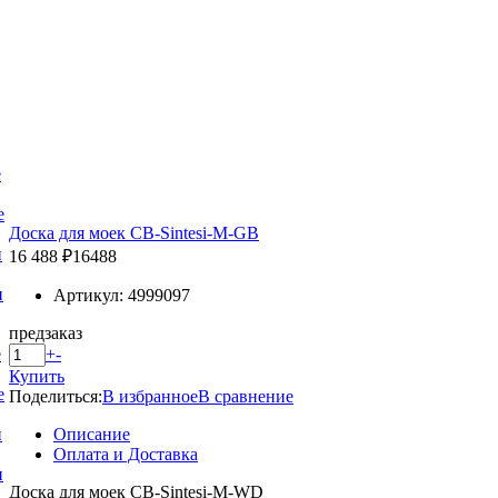
е
е
Доска для моек CB-Sintesi-M-GB
и
16 488 ₽
16488
и
Артикул: 4999097
предзаказ
+
-
е
Купить
е
Поделиться:
В избранное
В сравнение
Описание
и
Оплата и Доставка
и
Доска для моек CB-Sintesi-M-WD