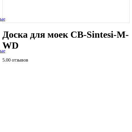
ные
Доска для моек CB-Sintesi-M-
WD
ные
5.0
0 отзывов