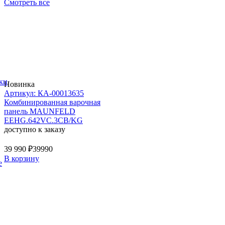
Смотреть все
ки
Новинка
Артикул: КА-00013635
Комбинированная варочная
панель MAUNFELD
EEHG.642VC.3CB/KG
доступно к заказу
39 990 ₽
39990
В корзину
е