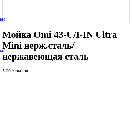
ные
Мойка Omi 43-U/I-IN Ultra
Mini нерж.сталь/
ные
нержавеющая сталь
5.0
0 отзывов