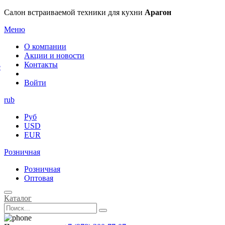
×
Салон встраиваемой техники для кухни
Арагон
Меню
О компании
Акции и новости
Контакты
е
Войти
rub
Руб
USD
EUR
Розничная
Розничная
Оптовая
Каталог