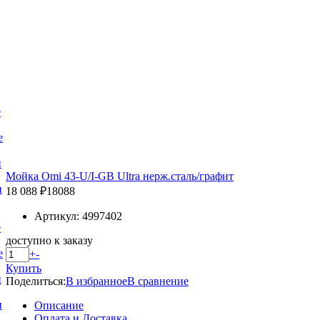
е
е
и
Мойка Omi 43-U/I-GB Ultra нерж.сталь/графит
и
18 088 ₽
18088
Артикул: 4997402
е
доступно к заказу
е
+
-
Купить
и
Поделиться:
В избранное
В сравнение
и
Описание
Оплата и Доставка