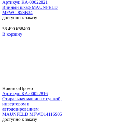
Артикул: КА-00022821
Винный шкаф MAUNFELD
MFWC-85SB34
доступно к заказу
58 490 ₽
58490
В корзину
Новинка
Промо
Артикул: КА-00022816
Стиральная машина c сушкой,
инвертором и
автодозированием
MAUNFELD MFWD14116S05
доступно к заказу