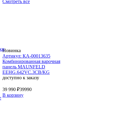
Смотреть все
ки
Новинка
Артикул: КА-00013635
Комбинированная варочная
панель MAUNFELD
EEHG.642VC.3CB/KG
доступно к заказу
39 990 ₽
39990
В корзину
е