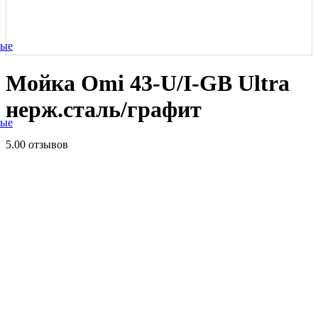
ные
Мойка Omi 43-U/I-GB Ultra
нерж.сталь/графит
ные
5.0
0 отзывов