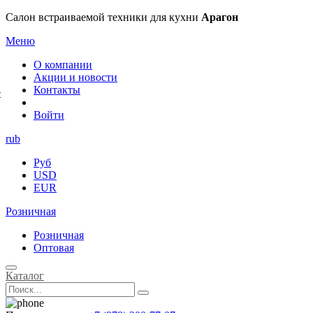
×
Салон встраиваемой техники для кухни
Арагон
Меню
О компании
Акции и новости
Контакты
е
Войти
rub
Руб
USD
EUR
Розничная
Розничная
Оптовая
Каталог