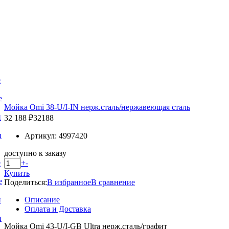
е
е
Мойка Omi 38-U/I-IN нерж.сталь/нержавеющая сталь
и
32 188 ₽
32188
и
Артикул: 4997420
доступно к заказу
+
-
е
Купить
е
Поделиться:
В избранное
В сравнение
Описание
и
Оплата и Доставка
и
Мойка Omi 43-U/I-GB Ultra нерж.сталь/графит