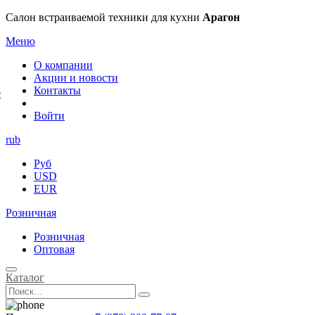
×
Салон встраиваемой техники для кухни
Арагон
Меню
О компании
Акции и новости
Контакты
е
Войти
rub
Руб
USD
EUR
Розничная
Розничная
Оптовая
Каталог