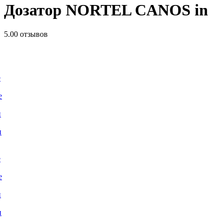
Дозатор NORTEL CANOS in
5.0
0 отзывов
е
е
и
и
е
е
и
и