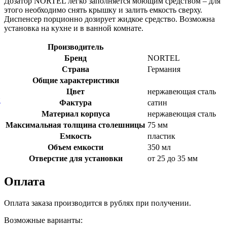
Дозатор NORTEL легко заполняется моющим средством – для
этого необходимо снять крышку и залить емкость сверху.
Диспенсер порционно дозирует жидкое средство. Возможна
установка на кухне и в ванной комнате.
Производитель
Бренд
NORTEL
Страна
Германия
Общие характеристики
Цвет
нержавеющая сталь
й
Фактура
сатин
Материал корпуса
нержавеющая сталь
Максимальная толщина столешницы
75 мм
Емкость
пластик
Объем емкости
350 мл
Отверстие для установки
от 25 до 35 мм
Оплата
Оплата заказа производится в рублях при получении.
Возможные варианты: