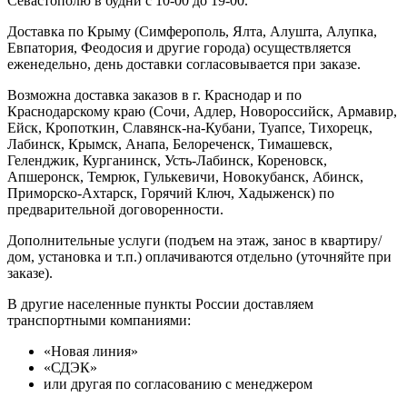
Севастополю в будни с 10-00 до 19-00.
Доставка по Крыму (Симферополь, Ялта, Алушта, Алупка,
Евпатория, Феодосия и другие города) осуществляется
еженедельно, день доставки согласовывается при заказе.
Возможна доставка заказов в г. Краснодар и по
Краснодарскому краю (Сочи, Адлер, Новороссийск, Армавир,
Ейск, Кропоткин, Славянск-на-Кубани, Туапсе, Тихорецк,
Лабинск, Крымск, Анапа, Белореченск, Тимашевск,
Геленджик, Курганинск, Усть-Лабинск, Кореновск,
Апшеронск, Темрюк, Гулькевичи, Новокубанск, Абинск,
Приморско-Ахтарск, Горячий Ключ, Хадыженск) по
предварительной договоренности.
Дополнительные услуги (подъем на этаж, занос в квартиру/
дом, установка и т.п.) оплачиваются отдельно (уточняйте при
заказе).
В другие населенные пункты России доставляем
транспортными компаниями:
«Новая линия»
«СДЭК»
или другая по согласованию с менеджером