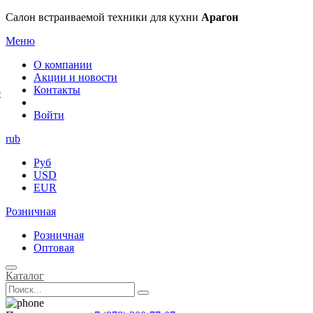
×
Салон встраиваемой техники для кухни
Арагон
Меню
О компании
Акции и новости
Контакты
е
Войти
rub
Руб
USD
EUR
Розничная
Розничная
Оптовая
Каталог