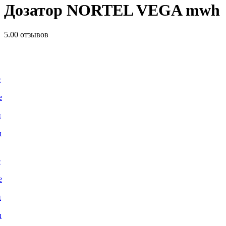
Дозатор NORTEL VEGA mwh
5.0
0 отзывов
е
е
и
и
е
е
и
и