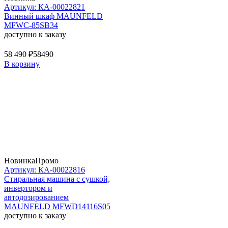
Артикул: КА-00022821
Винный шкаф MAUNFELD
MFWC-85SB34
доступно к заказу
58 490 ₽
58490
В корзину
Новинка
Промо
Артикул: КА-00022816
Стиральная машина c сушкой,
инвертором и
автодозированием
MAUNFELD MFWD14116S05
доступно к заказу