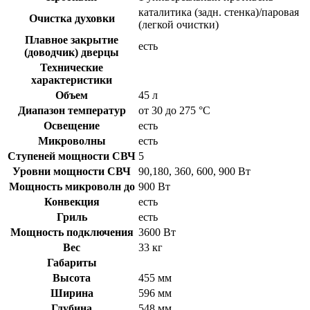
каталитика (задн. стенка)/паровая
Очистка духовки
(легкой очистки)
Плавное закрытие
есть
(доводчик) дверцы
Технические
характеристики
Объем
45 л
Диапазон температур
от 30 до 275 °C
Освещение
есть
Микроволны
есть
Ступеней мощности СВЧ
5
Уровни мощности СВЧ
90,180, 360, 600, 900 Вт
Мощность микроволн до
900 Вт
Конвекция
есть
Гриль
есть
Мощность подключения
3600 Вт
Вес
33 кг
Габариты
Высота
455 мм
Ширина
596 мм
Глубина
548 мм