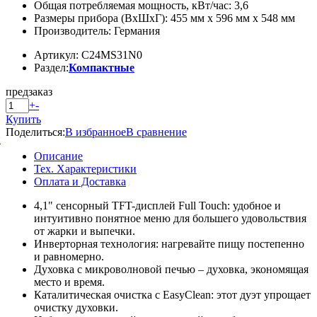
Общая потребляемая мощность, кВт/час: 3,6
Размеры прибора (ВxШxГ): 455 мм x 596 мм x 548 мм
Производитель: Германия
Артикул: C24MS31N0
Раздел:
Компактные
предзаказ
+
-
Купить
Поделиться:
В избранное
В сравнение
й
Описание
Тех. Характеристики
Оплата и Доставка
4,1" сенсорный TFT-дисплей Full Touch:
удобное и
интуитивно понятное меню для большего удовольствия
от жарки и выпечки.
Инверторная технология:
нагревайте пищу постепенно
и равномерно.
Духовка с микроволновой печью – духовка, экономящая
место и время.
Каталитическая очистка с EasyClean:
этот дуэт упрощает
очистку духовки.