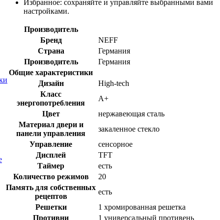
Избранное:
сохраняйте и управляйте выбранными вами
настройками.
Производитель
Бренд
NEFF
Страна
Германия
Производитель
Германия
Общие характеристики
ки
Дизайн
High-tech
Класс
A+
энергопотребления
Цвет
нержавеющая сталь
Материал двери и
закаленное стекло
панели управления
Управление
сенсорное
Дисплей
TFT
е
Таймер
есть
Количество режимов
20
Память для собственных
есть
рецептов
Решетки
1 хромированная решетка
Противни
1 универсальный противень