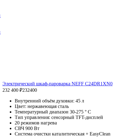
и
и
Электрический шкаф-пароварка NEFF C24DR1XN0
232 400 ₽
232400
Внутренний объём духовки: 45 л
Цвет: нержавеющая сталь
Температурный диапазон 30-275 ° C
Тип управления: сенсорный TFT-дисплей
20 режимов нагрева
СВЧ 900 Вт
Система очистки каталитическая + EasyClean