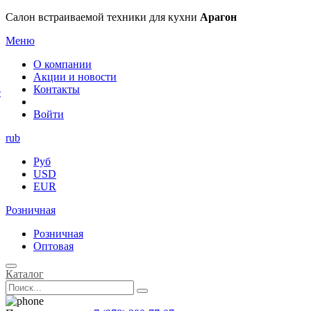
×
Салон встраиваемой техники для кухни
Арагон
Меню
О компании
Акции и новости
Контакты
е
Войти
rub
Руб
USD
EUR
Розничная
Розничная
Оптовая
Каталог