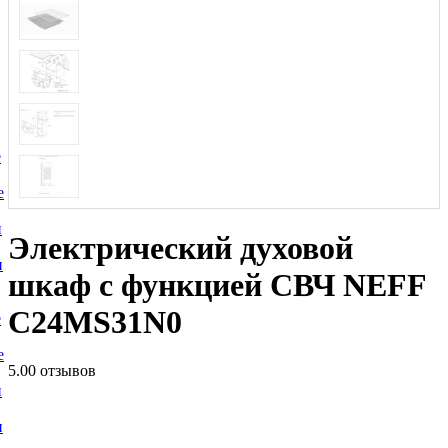
е
е
и
Электрический духовой
и
шкаф с функцией СВЧ NEFF
C24MS31N0
е
е
5.0
0 отзывов
и
и