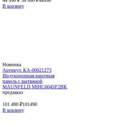
44 990 ₽
54 990 ₽
44990
В корзину
Новинка
Артикул: КА-00021273
Индукционная варочная
панель с вытяжкой
MAUNFELD MIHC604SF2BK
предзаказ
101 490 ₽
101490
В корзину