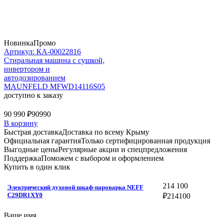
Новинка
Промо
Артикул: КА-00022816
Стиральная машина c сушкой,
инвертором и
автодозированием
MAUNFELD MFWD14116S05
доступно к заказу
90 990 ₽
90990
В корзину
Быстрая доставка
Доставка по всему Крыму
Официальная гарантия
Только сертифицированная продукция
Выгодные цены
Регулярные акции и спецпредложения
Поддержка
Поможем с выбором и оформлением
Купить в один клик
214 100
Электрический духовой шкаф-пароварка NEFF
C29DR1XY0
₽
214100
Ваше имя