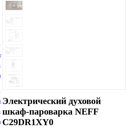
е
е
и
и
е
Электрический духовой
е
шкаф-пароварка NEFF
и
C29DR1XY0
и