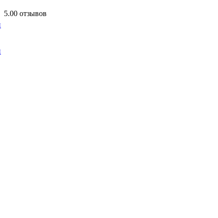
5.0
0 отзывов
и
и