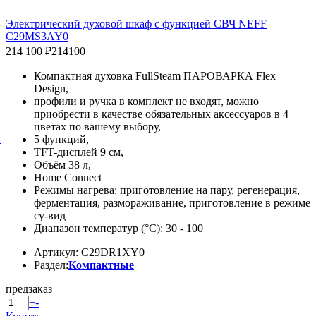
Электрический духовой шкаф с функцией СВЧ NEFF
C29MS3AY0
214 100 ₽
214100
Компактная духовка FullSteam ПАРОВАРКА Flex
Design,
профили и ручка в комплект не входят, можно
приобрести в качестве обязательных аксессуаров в 4
цветах по вашему выбору,
й
5 функций,
TFT-дисплей 9 см,
Объём 38 л,
Home Connect
Режимы нагрева: приготовление на пару, регенерация,
ферментация, размораживание, приготовление в режиме
су-вид
Диапазон температур (°C): 30 - 100
Артикул: C29DR1XY0
Раздел:
Компактные
предзаказ
+
-