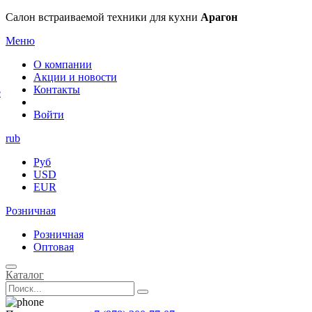
×
Салон встраиваемой техники для кухни
Арагон
Меню
О компании
Акции и новости
Контакты
е
Войти
rub
Руб
USD
EUR
Розничная
Розничная
Оптовая
Каталог