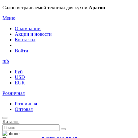
×
Салон встраиваемой техники для кухни
Арагон
Меню
О компании
Акции и новости
Контакты
е
Войти
rub
Руб
USD
EUR
Розничная
Розничная
Оптовая
Каталог