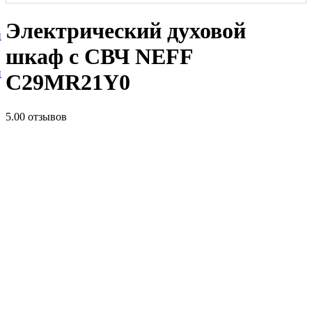
Электрический духовой
и
шкаф c СВЧ NEFF
и
C29MR21Y0
5.0
0 отзывов