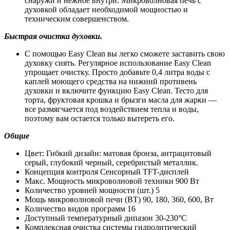
снаружи и нежное внутри. Микроволновая печь с
духовкой обладает необходимой мощностью и
техническим совершенством.
Быстрая очистка духовки.
С помощью Easy Clean вы легко сможете заставить свою
духовку сиять. Регулярное использование Easy Clean
упрощает очистку. Просто добавьте 0,4 литра воды с
каплей моющего средства на нижний противень
духовки и включите функцию Easy Clean. Тесто для
торта, фруктовая крошка и брызги масла для жарки —
все размягчается под воздействием тепла и воды,
поэтому вам остается только вытереть его.
Общие
Цвет: Гибкий дизайн: матовая бронза, антрацитовый
серый, глубокий черный, серебристый металлик.
Концепция контроля Сенсорный TFT-дисплей
Макс. Мощность микроволновой техники 900 Вт
Количество уровней мощности (шт.) 5
Мощь микроволновой печи (ВТ) 90, 180, 360, 600, Вт
Количество видов программ 16
Доступный температурный дипазон 30-230°С
Комплексная очистка системы гидролитический