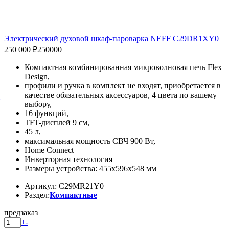
Электрический духовой шкаф-пароварка NEFF C29DR1XY0
250 000 ₽
250000
Компактная комбинированная микроволновая печь Flex
Design,
профили и ручка в комплект не входят, приобретается в
качестве обязательных аксессуаров, 4 цвета по вашему
й
выбору,
16 функций,
TFT-дисплей 9 см,
45 л,
максимальная мощность СВЧ 900 Вт,
Home Connect
Инверторная технология
Размеры устройства: 455x596x548 мм
Артикул: C29MR21Y0
Раздел:
Компактные
предзаказ
+
-