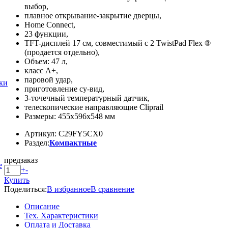
выбор,
плавное открывание-закрытие дверцы,
Home Connect,
23 функции,
TFT-дисплей 17 см, совместимый с 2 TwistPad Flex ®
(продается отдельно),
Объем: 47 л,
класс A+,
паровой удар,
ки
приготовление су-вид,
3-точечный температурный датчик,
телескопические направляющие Cliprail
Размеры: 455х596х548 мм
Артикул: C29FY5CX0
Раздел:
Компактные
предзаказ
е
+
-
Купить
Поделиться:
В избранное
В сравнение
Описание
Тех. Характеристики
Оплата и Доставка