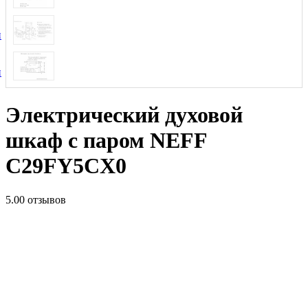
и
и
Электрический духовой
шкаф с паром NEFF
C29FY5CX0
5.0
0 отзывов