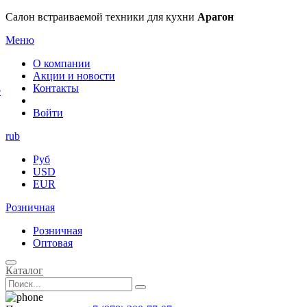
×
Салон встраиваемой техники для кухни
Арагон
Меню
О компании
Акции и новости
Контакты
е
Войти
rub
Руб
USD
EUR
Розничная
Розничная
Оптовая
Каталог