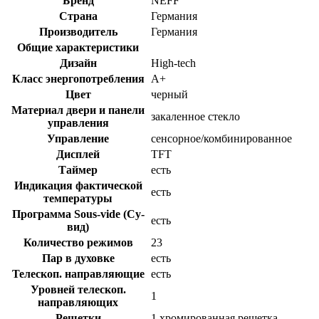
Бренд
NEFF
Страна
Германия
Производитель
Германия
Общие характеристики
Дизайн
High-tech
Класс энергопотребления
A+
Цвет
черный
Материал двери и панели
закаленное стекло
управления
Управление
сенсорное/комбинированное
Дисплей
TFT
Таймер
есть
Индикация фактической
есть
температуры
Программа Sous-vide (Су-
есть
вид)
Количество режимов
23
Пар в духовке
есть
Телескоп. направляющие
есть
Уровней телескоп.
1
направляющих
Решетки
1 хромированная решетка