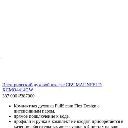
й
Электрический духовой шкаф с СВЧ MAUNFELD
XCMO4414GW
387 000 ₽
387000
Компактная духовка FullSteam Flex Design с
интенсивным паром,
прямое подключение к воде,
профили и ручка в комплект не входят, приобретается в
качестве обязательных аксессуаров в 4 цветах на ваш