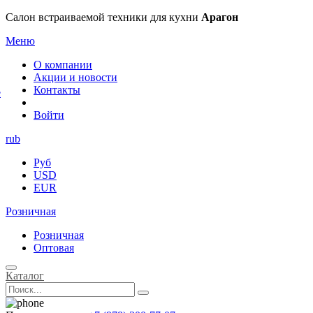
×
Салон встраиваемой техники для кухни
Арагон
Меню
О компании
Акции и новости
Контакты
е
Войти
rub
Руб
USD
EUR
Розничная
Розничная
Оптовая
Каталог