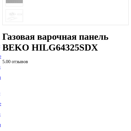
Газовая варочная панель
BEKO HILG64325SDX
е
е
5.0
0 отзывов
и
и
е
е
и
и