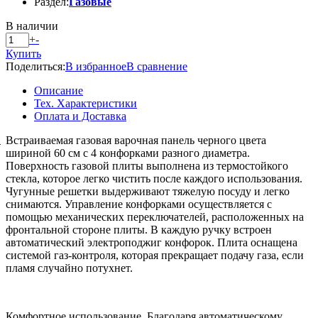
Раздел:
Газовые
В наличии
+
-
Купить
Поделиться:
В избранное
В сравнение
Описание
Тех. Характеристики
Оплата и Доставка
й
Встраиваемая газовая варочная панель черного цвета
шириной 60 см с 4 конфорками разного диаметра.
Поверхность газовой плиты выполнена из термостойкого
стекла, которое легко чистить после каждого использования.
Чугунные решетки выдерживают тяжелую посуду и легко
снимаются. Управление конфорками осуществляется с
помощью механических переключателей, расположенных на
фронтальной стороне плиты. В каждую ручку встроен
автоматический электроподжиг конфорок. Плита оснащена
системой газ-контроля, которая прекращает подачу газа, если
пламя случайно потухнет.
Комфортное использование. Благодаря автоматическому