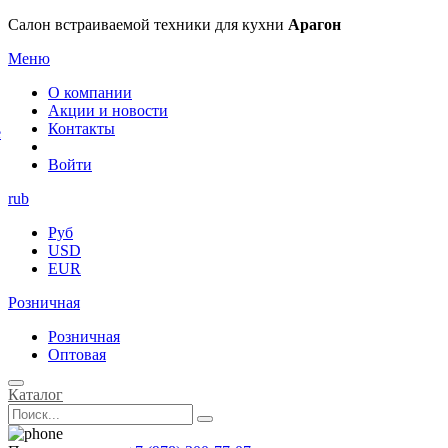
×
Салон встраиваемой техники для кухни
Арагон
Меню
О компании
Акции и новости
Контакты
е
Войти
rub
Руб
USD
EUR
Розничная
Розничная
Оптовая
Каталог