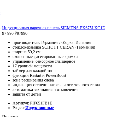
и
и
Индукционная варочная панель SIEMENS EX675LXC1E
97 990 ₽
97990
производитель: Германия / сборка: Испания
стеклокерамика SCHOTT CERAN (Германия)
ширина 59,2 см
скошенные фасетированные кромки
управление: сенсорное слайдерное
17 уровней мощности
таймер для каждой зоны
функции Restart и PowerBoost
зона расширения слева
индикация степени нагрева и остаточного тепла
автоматика закипания и отключения
защита от детей
Артикул: PIF651FB1E
Раздел:
Индукционные
Под заказ