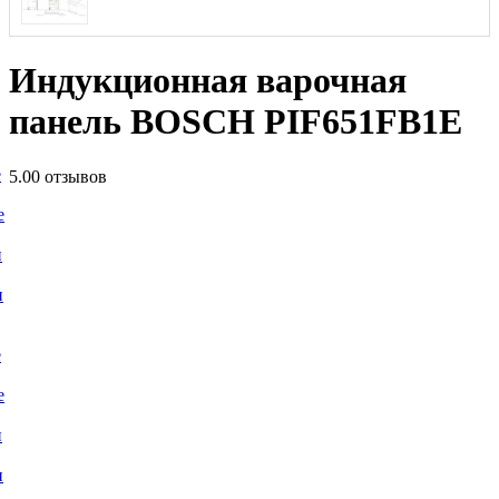
Индукционная варочная
панель BOSCH PIF651FB1E
е
5.0
0 отзывов
е
и
и
е
е
и
и