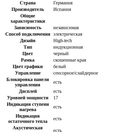
Страна
Германия
Производитель
Испания
Общие
характеристики
Зависимость
независимая
Способ подключения
электрическая
Дизайн
High-tech
Тип
индукционная
Цвет
черный
Рамка
скошенные края
Цвет графики
белый
Управление
сенсорное/слайдерное
Блокировка панели
есть
управления
Дисплей
есть
Уровней мощности
17
Индикация ступени
есть
нагрева
Индикация
есть
остаточного тепла
Акустическая
есть