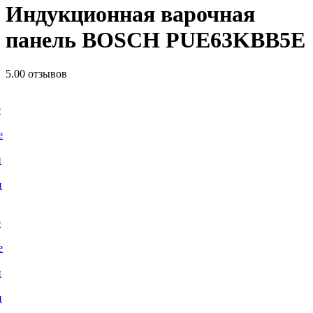
Индукционная варочная
панель BOSCH PUE63KBB5E
5.0
0 отзывов
е
е
и
и
е
е
и
и