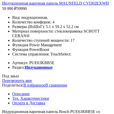
Индукционная варочная панель MAUNFELD CVI302EXWH
59 990 ₽
59990
Вид: индукционная,
Количество конфорок: 4
Размеры (ВхШхГ): 5.1 x 59.2 x 52.2 см
Материал поверхности: стеклокерамика SCHOTT
CERAN®
Количество ступеней мощности: 17
Функция Power Management
Функция PowerBoost
й
Система управления: TouchSelect:
Артикул: PUE63KBB5E
Раздел:
Индукционные
Под заказ
Перезвонить мне
Поделиться:
В избранное
В сравнение
Описание
Тех. Характеристики
Оплата и Доставка
Индукционная варочная панель Bosch PUE63RBB5E со