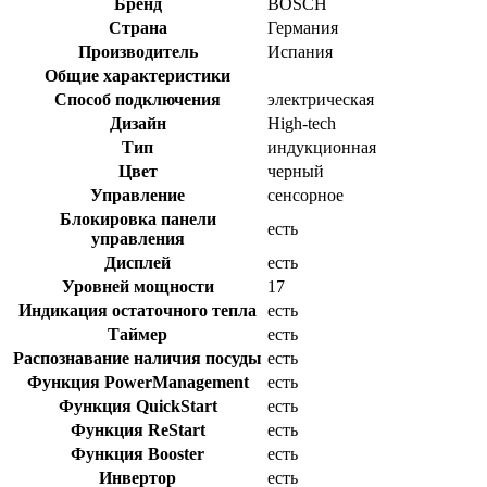
Бренд
BOSCH
Страна
Германия
Производитель
Испания
Общие характеристики
Способ подключения
электрическая
Дизайн
High-tech
Тип
индукционная
Цвет
черный
Управление
сенсорное
Блокировка панели
есть
управления
Дисплей
есть
Уровней мощности
17
Индикация остаточного тепла
есть
Таймер
есть
Распознавание наличия посуды
есть
Функция PowerManagement
есть
Функция QuickStart
есть
Функция ReStart
есть
Функция Booster
есть
Инвертор
есть