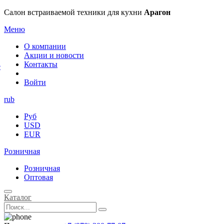
×
Салон встраиваемой техники для кухни
Арагон
Меню
О компании
Акции и новости
Контакты
е
Войти
rub
Руб
USD
EUR
Розничная
Розничная
Оптовая
Каталог