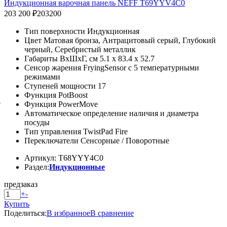
Индукционная варочная панель NEFF T69YYV4C0
203 200 ₽
203200
Тип поверхности Индукционная
Цвет Матовая бронза, Антрацитовый серый, Глубокий
черный, Серебристый металлик
Габариты ВхШхГ, см 5.1 х 83.4 х 52.7
Сенсор жарения FryingSensor c 5 температурными
режимами
Ступеней мощности 17
Функция PotBoost
й
Функция PowerMove
Автоматическое определение наличия и диаметра
посуды
Тип управления TwistPad Fire
Переключатели Сенсорные / Поворотные
Артикул: T68YYY4C0
Раздел:
Индукционные
предзаказ
+
-
Купить
Поделиться:
В избранное
В сравнение