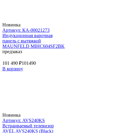
Новинка
Артикул: КА-00021273
Индукционная варочная
панель с вытяжкой
MAUNFELD MIHC604SF2BK
предзаказ
101 490 ₽
101490
В корзину
Новинка
Артикул: AVS240KS
Встраиваемый телевизор
AVEL AVS240KS (Black)