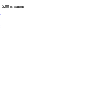
5.0
0 отзывов
и
и