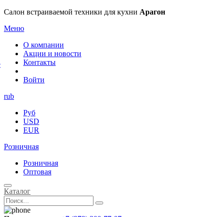
×
Салон встраиваемой техники для кухни
Арагон
Меню
О компании
Акции и новости
Контакты
е
Войти
rub
Руб
USD
EUR
Розничная
Розничная
Оптовая
Каталог