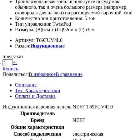
Тройная кольцевая зона: используйте посуду как
обычного, так и очень большого размера (например,
сковороды для паэльи) на расширяемой варочной зоне
Количество зон приготовления: 5 зон
Тип управления: TwistPad
Размеры: (В)6см x (Ш)92см x (Г)53см
Артикул: T69FUV4L0
Раздел:
Индукционные
предзаказ
й
+
-
Купить
Поделиться:
В избранное
В сравнение
Описание
Тех. Характеристики
Оплата и Доставка
Индукционная варочная панель NEFF T69FUV4L0
Производитель
Бренд
NEFF
Общие характеристики
Способ подключения
электрическая