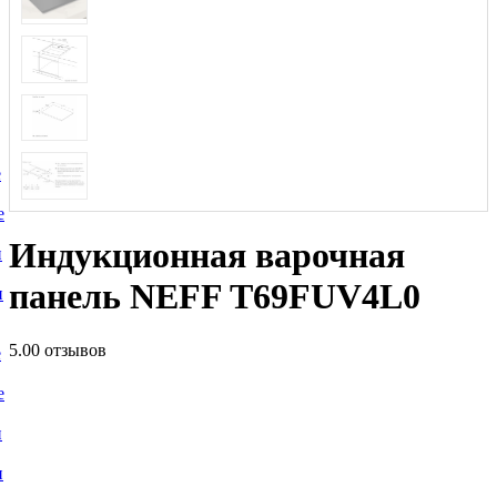
е
е
Индукционная варочная
и
панель NEFF T69FUV4L0
и
5.0
0 отзывов
е
е
и
и