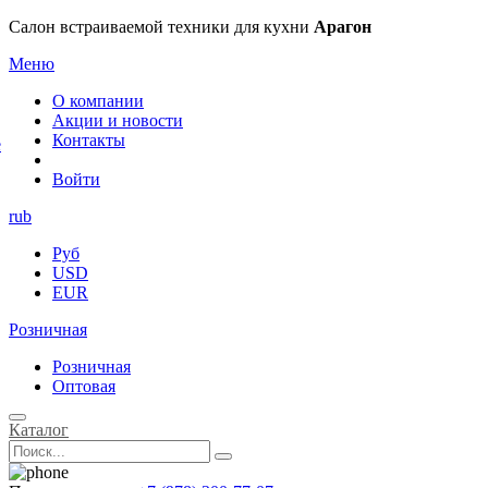
×
Салон встраиваемой техники для кухни
Арагон
Меню
О компании
Акции и новости
Контакты
е
Войти
rub
Руб
USD
EUR
Розничная
Розничная
Оптовая
Каталог