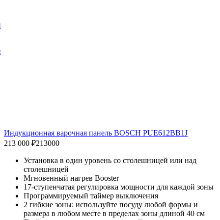
и
и
Индукционная варочная панель BOSCH PUE612BB1J
213 000 ₽
213000
Установка в один уровень со столешницей или над
столешницей
Мгновенный нагрев Booster
17-ступенчатая регулировка мощности для каждой зоны
Программируемый таймер выключения
2 гибкие зоны: используйте посуду любой формы и
размера в любом месте в пределах зоны длиной 40 см