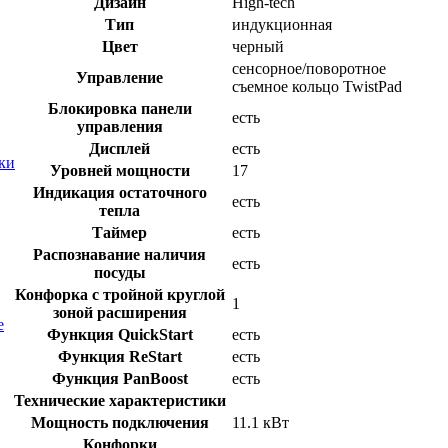
Дизайн
High-tech
Тип
индукционная
Цвет
черный
сенсорное/поворотное
Управление
съемное кольцо TwistPad
Блокировка панели
есть
управления
Дисплей
есть
ки
Уровней мощности
17
Индикация остаточного
есть
тепла
Таймер
есть
Распознавание наличия
есть
посуды
Конфорка с тройной круглой
1
зоной расширения
е
Функция QuickStart
есть
Функция ReStart
есть
Функция PanBoost
есть
Технические характеристики
Мощность подключения
11.1 кВт
Конфорки