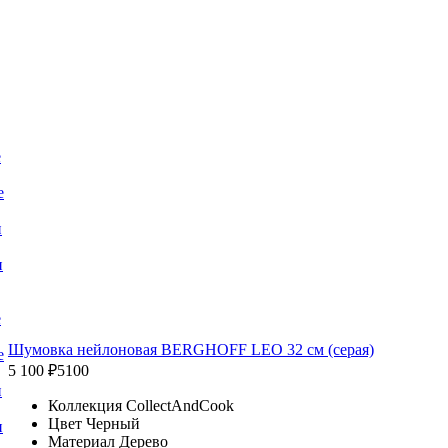
е
е
и
и
е
Шумовка нейлоновая BERGHOFF LEO 32 см (серая)
е
5 100 ₽
5100
и
Коллекция CollectAndCook
Цвет Черный
и
Материал Дерево