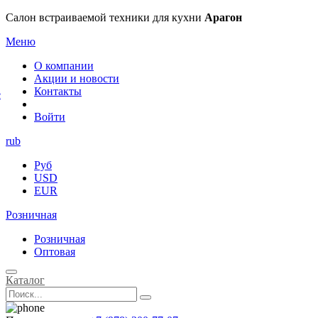
×
Салон встраиваемой техники для кухни
Арагон
Меню
О компании
Акции и новости
Контакты
е
Войти
rub
Руб
USD
EUR
Розничная
Розничная
Оптовая
Каталог