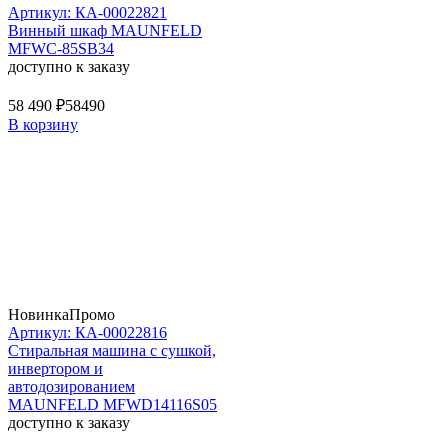
Артикул: КА-00022821
Винный шкаф MAUNFELD
MFWC-85SB34
доступно к заказу
58 490 ₽
58490
В корзину
Новинка
Промо
Артикул: КА-00022816
Стиральная машина c сушкой,
инвертором и
автодозированием
MAUNFELD MFWD14116S05
доступно к заказу