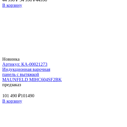
В корзину
Новинка
Артикул: КА-00021273
Индукционная варочная
панель с вытяжкой
MAUNFELD MIHC604SF2BK
предзаказ
101 490 ₽
101490
В корзину