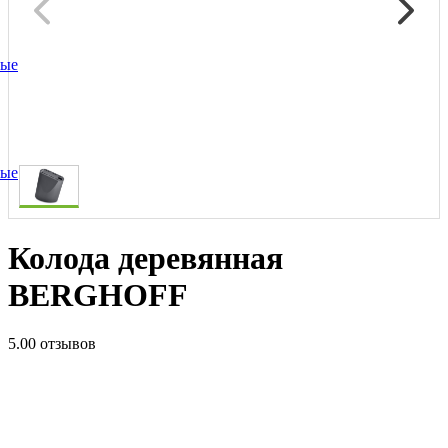
ные
ные
Колода деревянная
BERGHOFF
5.0
0 отзывов