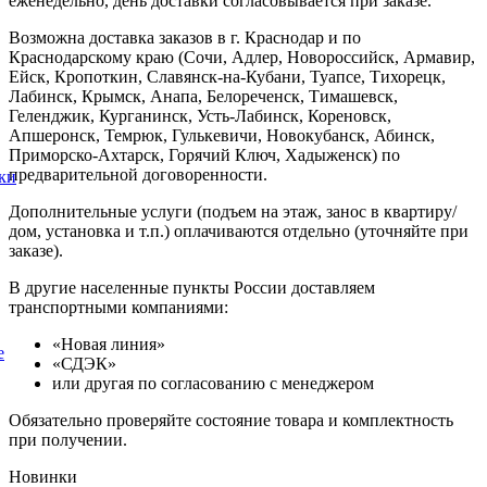
еженедельно, день доставки согласовывается при заказе.
Возможна доставка заказов в г. Краснодар и по
Краснодарскому краю (Сочи, Адлер, Новороссийск, Армавир,
Ейск, Кропоткин, Славянск-на-Кубани, Туапсе, Тихорецк,
Лабинск, Крымск, Анапа, Белореченск, Тимашевск,
Геленджик, Курганинск, Усть-Лабинск, Кореновск,
Апшеронск, Темрюк, Гулькевичи, Новокубанск, Абинск,
Приморско-Ахтарск, Горячий Ключ, Хадыженск) по
предварительной договоренности.
ки
Дополнительные услуги (подъем на этаж, занос в квартиру/
дом, установка и т.п.) оплачиваются отдельно (уточняйте при
заказе).
В другие населенные пункты России доставляем
транспортными компаниями:
«Новая линия»
е
«СДЭК»
или другая по согласованию с менеджером
Обязательно проверяйте состояние товара и комплектность
при получении.
Новинки