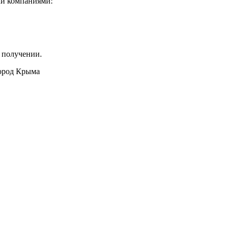
ми компаниями:
 получении.
город Крыма