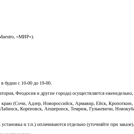
Maestro, «МИР»).
 будни с 10-00 до 19-00.
ория, Феодосия и другие города) осуществляется еженедельно, д
у краю (Сочи, Адлер, Новороссийск, Армавир, Ейск, Кропоткин,
ь-Лабинск, Кореновск, Апшеронск, Темрюк, Гулькевичи, Новоку
установка и т.п.) оплачиваются отдельно (уточняйте при заказе)