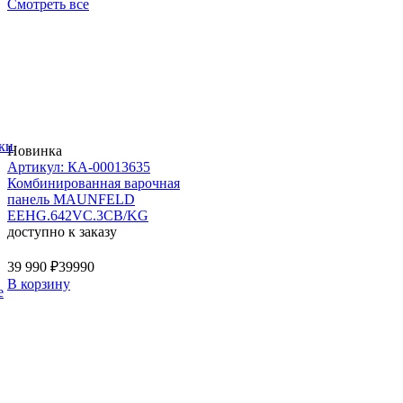
Смотреть все
ки
Новинка
Артикул: КА-00013635
Комбинированная варочная
панель MAUNFELD
EEHG.642VC.3CB/KG
доступно к заказу
39 990 ₽
39990
В корзину
е