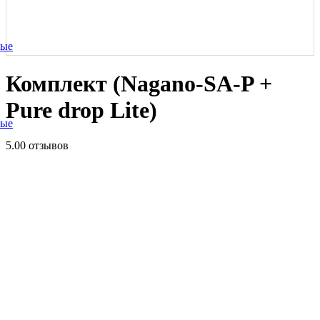
ные
Комплект (Nagano-SA-P +
Pure drop Lite)
ные
5.0
0 отзывов