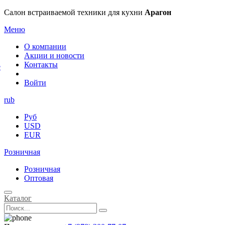
×
Салон встраиваемой техники для кухни
Арагон
Меню
О компании
Акции и новости
Контакты
е
Войти
rub
Руб
USD
EUR
Розничная
Розничная
Оптовая
Каталог