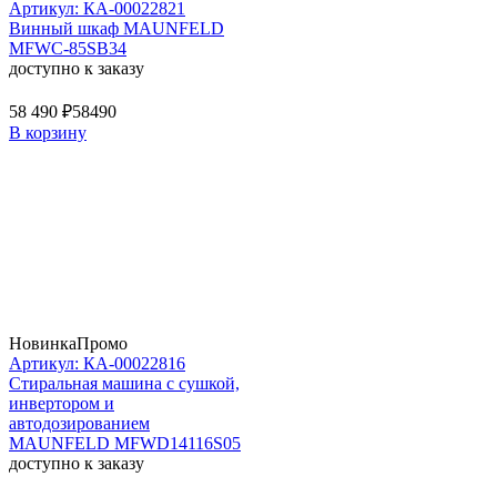
Артикул: КА-00022821
Винный шкаф MAUNFELD
MFWC-85SB34
доступно к заказу
58 490 ₽
58490
В корзину
Новинка
Промо
Артикул: КА-00022816
Стиральная машина c сушкой,
инвертором и
автодозированием
MAUNFELD MFWD14116S05
доступно к заказу