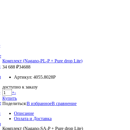
е
е
Комплект (Nagano-PL-P + Pure drop Lite)
и
34 688 ₽
34688
и
Артикул: 4055.8028P
доступно к заказу
+
-
е
Купить
е
Поделиться:
В избранное
В сравнение
Описание
и
Оплата и Доставка
и
Комплект (Nagano-SA-P + Pure drop Lite)