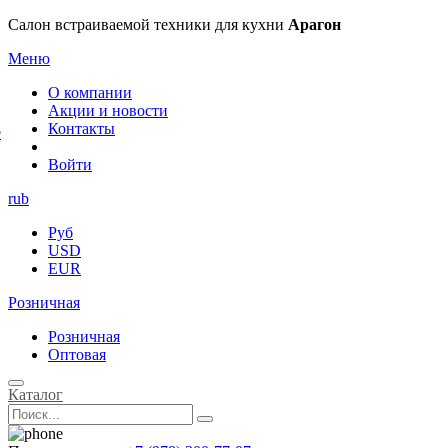
×
Салон встраиваемой техники для кухни
Арагон
Меню
О компании
Акции и новости
Контакты
е
Войти
rub
Руб
USD
EUR
Розничная
Розничная
Оптовая
Каталог