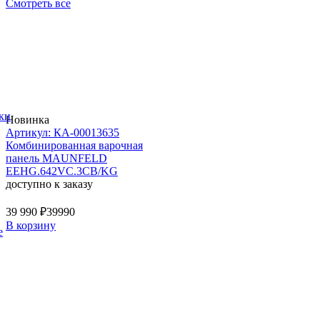
Смотреть все
ки
Новинка
Артикул: КА-00013635
Комбинированная варочная
панель MAUNFELD
EEHG.642VC.3CB/KG
доступно к заказу
39 990 ₽
39990
В корзину
е