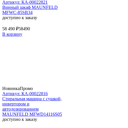
Артикул: КА-00022821
Винный шкаф MAUNFELD
MFWC-85SB34
доступно к заказу
58 490 ₽
58490
В корзину
Новинка
Промо
Артикул: КА-00022816
Стиральная машина c сушкой,
инвертором и
автодозированием
MAUNFELD MFWD14116S05
доступно к заказу