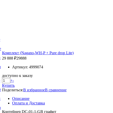
е
е
Комплект (Nagano-WH-P + Pure drop Lite)
и
29 888 ₽
29888
и
Артикул: 4999074
доступно к заказу
+
-
е
Купить
е
Поделиться:
В избранное
В сравнение
Описание
и
Оплата и Доставка
и
Контейнер DC-01-1-GB графит