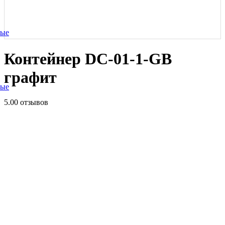
ные
Контейнер DC-01-1-GB
графит
ные
5.0
0 отзывов