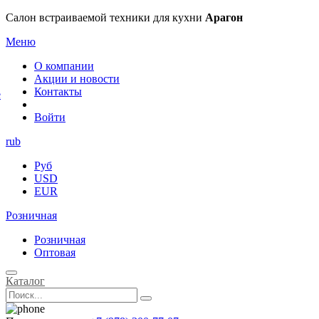
×
Салон встраиваемой техники для кухни
Арагон
Меню
О компании
Акции и новости
Контакты
е
Войти
rub
Руб
USD
EUR
Розничная
Розничная
Оптовая
Каталог