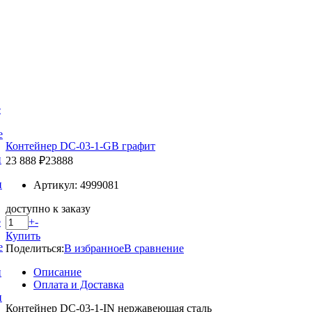
е
е
Контейнер DC-03-1-GB графит
и
23 888 ₽
23888
и
Артикул: 4999081
доступно к заказу
+
-
е
Купить
е
Поделиться:
В избранное
В сравнение
Описание
и
Оплата и Доставка
и
Контейнер DC-03-1-IN нержавеющая сталь