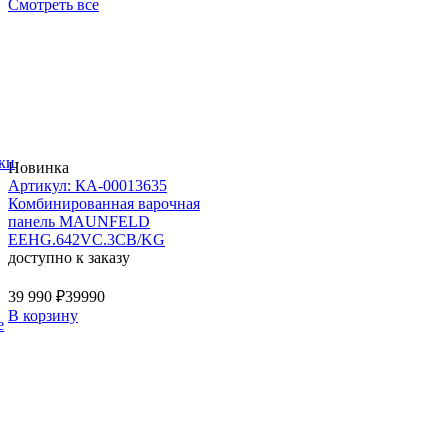
Смотреть все
ки
Новинка
Артикул: КА-00013635
Комбинированная варочная
панель MAUNFELD
EEHG.642VC.3CB/KG
доступно к заказу
39 990 ₽
39990
В корзину
е