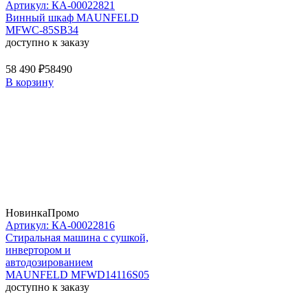
Артикул: КА-00022821
Винный шкаф MAUNFELD
MFWC-85SB34
доступно к заказу
58 490 ₽
58490
В корзину
Новинка
Промо
Артикул: КА-00022816
Стиральная машина c сушкой,
инвертором и
автодозированием
MAUNFELD MFWD14116S05
доступно к заказу