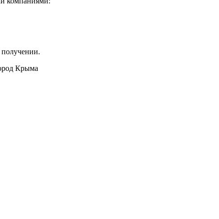
ми компаниями:
 получении.
город Крыма