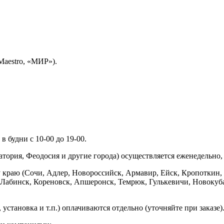
Maestro, «МИР»).
 будни с 10-00 до 19-00.
ория, Феодосия и другие города) осуществляется еженедельно, д
у краю (Сочи, Адлер, Новороссийск, Армавир, Ейск, Кропоткин,
ь-Лабинск, Кореновск, Апшеронск, Темрюк, Гулькевичи, Новоку
установка и т.п.) оплачиваются отдельно (уточняйте при заказе)