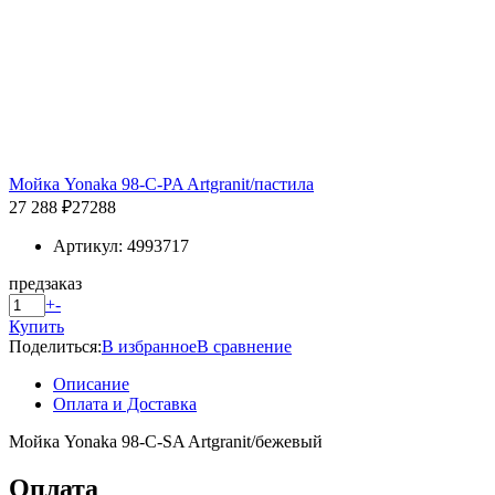
Мойка Yonaka 98-C-PA Artgranit/пастила
27 288 ₽
27288
Артикул: 4993717
предзаказ
+
-
Купить
Поделиться:
В избранное
В сравнение
Описание
Оплата и Доставка
Мойка Yonaka 98-C-SA Artgranit/бежевый
Оплата