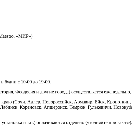
Maestro, «МИР»).
 будни с 10-00 до 19-00.
ория, Феодосия и другие города) осуществляется еженедельно, д
у краю (Сочи, Адлер, Новороссийск, Армавир, Ейск, Кропоткин,
ь-Лабинск, Кореновск, Апшеронск, Темрюк, Гулькевичи, Новоку
установка и т.п.) оплачиваются отдельно (уточняйте при заказе)