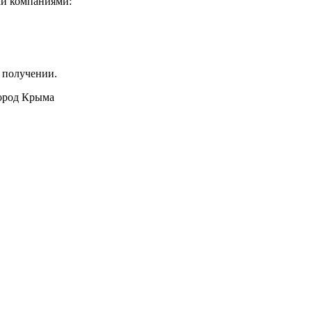
ми компаниями:
 получении.
город Крыма