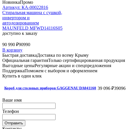
Новинка
Промо
Артикул: КА-00022816
Стиральная машина c сушкой,
инвертором и
автодозированием
MAUNFELD MFWD14116S05
доступно к заказу
90 990 ₽
90990
В корзину
Быстрая доставка
Доставка по всему Крыму
Официальная гарантия
Только сертифицированная продукция
Выгодные цены
Регулярные акции и спецпредложения
Поддержка
Поможем с выбором и оформлением
Купить в один клик
39 096 ₽
39096
Короб для столовых приборов GAGGENAU DA041160
Ваше имя
Телефон
Отправить
Контакты