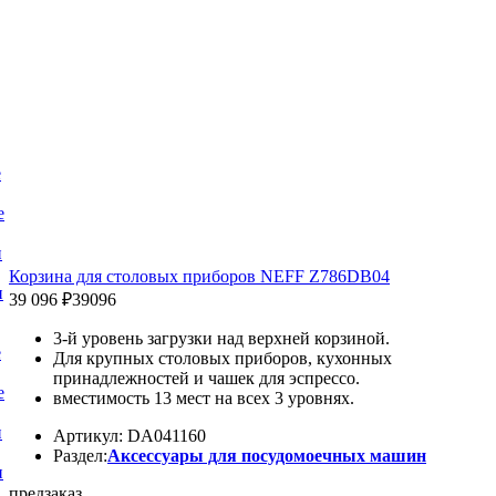
е
е
и
Корзина для столовых приборов NEFF Z786DB04
и
39 096 ₽
39096
3-й уровень загрузки над верхней корзиной.
е
Для крупных столовых приборов, кухонных
принадлежностей и чашек для эспрессо.
е
вместимость 13 мест на всех 3 уровнях.
и
Артикул: DA041160
Раздел:
Аксессуары для посудомоечных машин
и
предзаказ