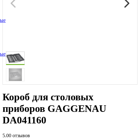
ные
ные
Короб для столовых
приборов GAGGENAU
DA041160
5.0
0 отзывов