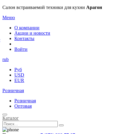
×
Салон встраиваемой техники для кухни
Арагон
Меню
О компании
Акции и новости
Контакты
е
Войти
rub
Руб
USD
EUR
Розничная
Розничная
Оптовая
Каталог